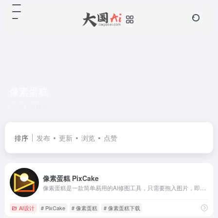
像素蛋糕
共 1 篇网址
排序
发布
更新
浏览
点赞
像素蛋糕 PixCake
像素蛋糕是一款简单易用的AI修图工具，只需要拖入图片，即可实现一键智能Raw转档调色，一键磨皮全身液化，轻松实现“一秒初修，三秒精修”的批量修图操作。
AI设计
# PixCake
# 像素蛋糕
# 像素蛋糕下载