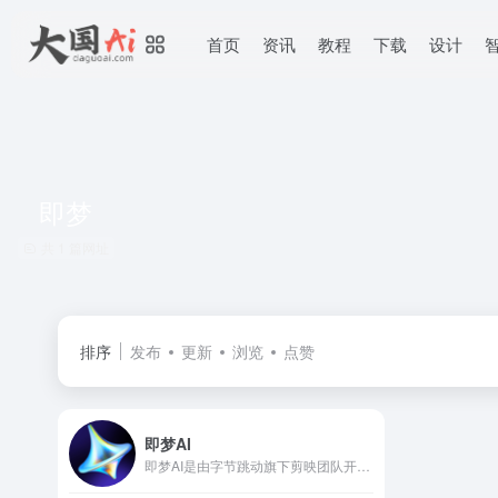
首页
资讯
教程
下载
设计
即梦
共 1 篇网址
排序
发布
更新
浏览
点赞
即梦AI
即梦AI是由字节跳动旗下剪映团队开发的一站式AI创意艺术创作平台，集成了AI绘画、视频生成、数字人、音乐创作等多项功能。其核心目标是通过人工智能技术，降低创意创作门槛，助力用户高效生成高质量视觉内容。即梦AI官网地址：jimeng.jianying.com