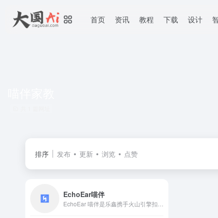
首页
资讯
教程
下载
设计
喵伴家教
共 1 篇网址
排序
发布
更新
浏览
点赞
EchoEar喵伴
EchoEar 喵伴是乐鑫携手火山引擎扣子大模型团队打造的智能 AI 开发套件，适用于玩具、智能音箱、智能中控等需要大模型赋能的语音交互类产品。