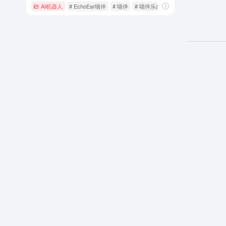
AI机器人
# EchoEar喵伴
# 喵伴
# 喵伴乐鑫