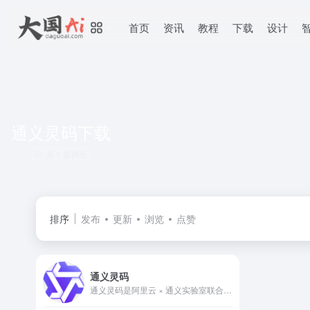
首页
资讯
教程
下载
设计
通义灵码下载
共 1 篇网址
排序
发布
更新
浏览
点赞
通义灵码
通义灵码是阿里云 × 通义实验室联合推出的免费 AI 编码助手，支持行级/函数级实时续写、自然语言生成代码、单元测试、异常排查等 200+ 语言/框架能力。个人版零门槛免费，企业版可接入私有知识库。