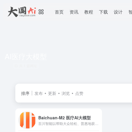
首页
资讯
教程
下载
设计
AI医疗大模型
共 1 篇网址
排序
发布
更新
浏览
点赞
Baichuan-M2 医疗AI大模型
百川智能以帮助大众轻松、普惠地获取世界知识和专业服务为使命，致力于通过语言AI的突破，构建中国最优秀的大模型底座。百川大模型，融合了意图理解、信息检索以及强化学习技术，结合有监督微调与人类意图对齐，在知识问答、文本创作领域表现突出。