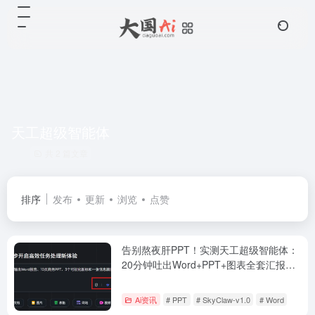
天工超级智能体
共 2 篇文章
排序
发布
更新
浏览
点赞
告别熬夜肝PPT！实测天工超级智能体：
20分钟吐出Word+PPT+图表全套汇报，
SkyClaw-v1.0太顶了
Ai资讯
# PPT
# SkyClaw-v1.0
# Word