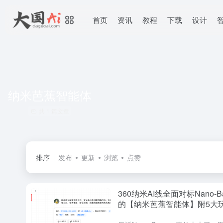
首页
资讯
教程
下载
设计
纳米芭蕉智能体
共 1 篇文章
排序
发布
更新
浏览
点赞
360纳米AI线全面对标Nano-Ba
的【纳米芭蕉智能体】附5大
提示词