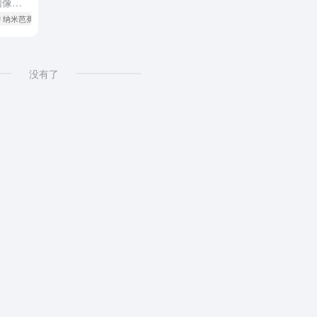
最近Nano-Banana真的太火了，图像一致性问题的解决，给AI图像生成的商业化落地带去了非常丰富的可能性。 AI不再是实验室里高不可攀的研究对象了，这项革命性的变革将让大家看到AI更全面的走进每个...
# 纳米芭蕉智能体
没有了