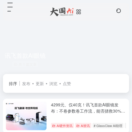
讯飞首款AI眼镜
共 1 篇文章
排序
发布
更新
浏览
点赞
4299元、仅40克！讯飞首款AI眼镜发
布：不卷参数卷工作流，能否拯救30%退
货率魔咒？
AI硬件资讯
Ai资讯
# GlassClaw AI助理
# 