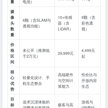
量
电池）
摄
像
10+传感
9颗（含
6颗（含SLAM与
头
器（含
彩色透
透视功能）
数
LiDAR）
视）
量
价
格
未公开（推测低
4,499元
29,999元
区
于2万元）
起
间
核
高端硬件
性价比与
心
轻量化设计、手
与空间计
开放内容
优
机生态整合
算能力
生态
势
目
追求沉浸体验的
游戏与
标
极客与高
消费者与家庭场
VR爱好