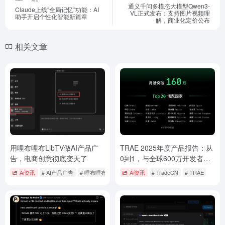
通义千问多模态大模型Qwen3-
Claude上线"全局记忆"功能：AI
VL正式发布：支持图片视频理
助手开启个性化智能新篇章
解，商业化定价公布
相关文章
用哩布哩布LibTV做AI产品广
TRAE 2025年度产品报告：从
告，电商创意彻底变天了
0到1，与全球600万开发者共
塑AI编程未来
Ai资讯
# AI产品广告
# 哩布哩布LibTV
Ai资讯
# TradeCN
# TRAE