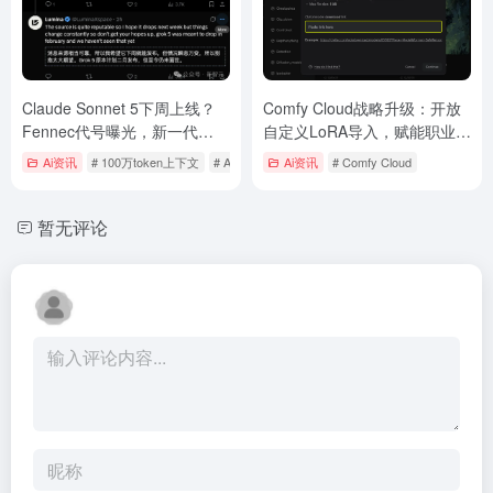
Claude Sonnet 5下周上线？
Comfy Cloud战略升级：开放
Fennec代号曝光，新一代
自定义LoRA导入，赋能职业创
Mythos内部训练完成，AI封锁
作者与商业级AI工作流
Ai资讯
# 100万token上下文
# AI出口管制
Ai资讯
# AI模型迭代
# Comfy Cloud
反而加速迭代
暂无评论