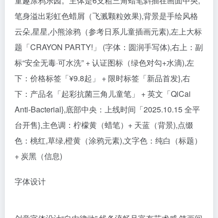
童趣涂鸦乐园。主体是6支粗三角蜡笔斜插在画面中央,
笔身溢出彩虹色蜡屑（飞溅颗粒效果),背景是手绘风格
云朵,星星,小熊涂鸦（参考日系儿童插画元素),左上大标
题「CRAYON PARTY!」 (字体：圆润手写体),右上：副
标“安全无毒·可水洗” + 认证图标（绿色对勾+水滴),左
下：价格标签「¥9.8起」 + 限时标签「新品首发},右
下：产品名「起彩抗菌三角儿童笔」 + 英文「QiCai
Anti-Bacterial},底部中央：上线时间「2025.10.15 全平
台开售},主色调：柠檬黄（蜡笔）+ 天蓝（背景),点缀
色：桃红,草绿,橙黄（涂鸦元素),文字色：纯白（标题）
+ 炭黑（信息)
字体设计