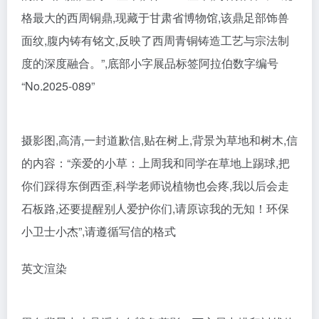
格最大的西周铜鼎,现藏于甘肃省博物馆,该鼎足部饰兽
面纹,腹内铸有铭文,反映了西周青铜铸造工艺与宗法制
度的深度融合。”,底部小字展品标签阿拉伯数字编号
“No.2025-089”
摄影图,高清,一封道歉信,贴在树上,背景为草地和树木,信
的内容：“亲爱的小草：上周我和同学在草地上踢球,把
你们踩得东倒西歪,科学老师说植物也会疼,我以后会走
石板路,还要提醒别人爱护你们,请原谅我的无知！环保
小卫士小杰”,请遵循写信的格式
英文渲染