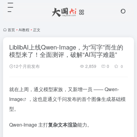
首页
•
Ai教程
•
正文
LiblibAI上线Qwen-Image，为“写字”而生的
模型来了！全面测评，破解“AI写字难题”
12个月前发布
2,859
0
0
就在上周，通义模型家族，又新增一员 ——
Qwen-
Image
，这也是
通义千问发布的首个图像生成基础模
型。
Qwen-Image
主打
复杂文本渲染
能力。