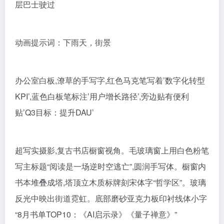
层巴士驶过
动画提示词：下雨天，街景
办公室白板,潦草的手写字,红色马克笔写着’数字化转型
KPI’,蓝色白板笔标注’用户增长路径’,旁边贴有便利
贴’Q3目标：提升DAU’
超写实摄影,复古书店橱窗视角。毛玻璃窗上用白色粉笔
写主标题“阅读是一场逆时空逃亡”,圆润手写体。橱窗内
书本堆叠成塔,塔顶立木质标牌刻宋体字“哲学区”。玻璃
反光中映出街道霓虹。底部磨砂亚克力板印衬线体小字
“8月书单TOP10：《AI启示录》《量子禅意》”