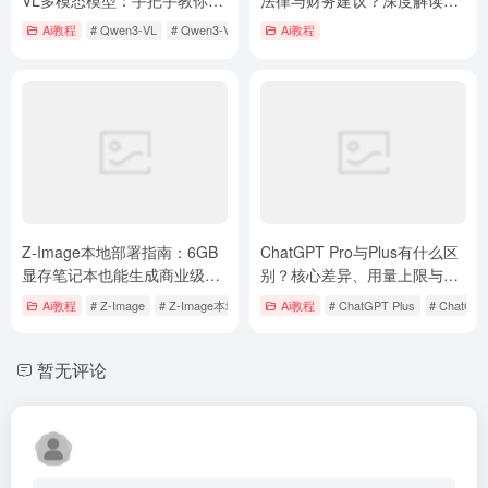
造图片与视频反推神器
OpenAI新规背后的安全逻辑
Ai教程
# Qwen3-VL
# Qwen3-VL部署
# 本地部署Qwen3-VL
Ai教程
Z-Image本地部署指南：6GB
ChatGPT Pro与Plus有什么区
显存笔记本也能生成商业级中
别？核心差异、用量上限与进
文海报
阶能力对比
Ai教程
# Z-Image
# Z-Image本地部署
# Z-Image本地部署指南
Ai教程
# ChatGPT Plus
# ChatGPT
暂无评论