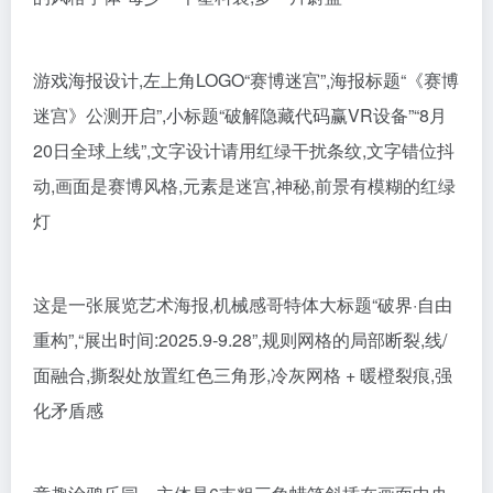
游戏海报设计,左上角LOGO“赛博迷宫”,海报标题“《赛博
迷宫》公测开启”,小标题“破解隐藏代码赢VR设备”“8月
20日全球上线”,文字设计请用红绿干扰条纹,文字错位抖
动,画面是赛博风格,元素是迷宫,神秘,前景有模糊的红绿
灯
这是一张展览艺术海报,机械感哥特体大标题“破界·自由
重构”,“展出时间:2025.9-9.28”,规则网格的局部断裂,线/
面融合,撕裂处放置红色三角形,冷灰网格 + 暖橙裂痕,强
化矛盾感