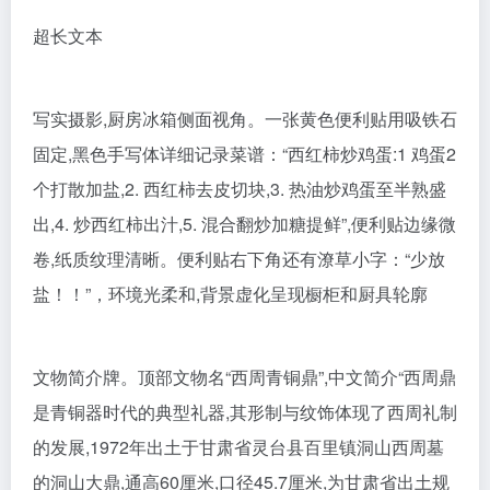
超长文本
写实摄影,厨房冰箱侧面视角。一张黄色便利贴用吸铁石
固定,黑色手写体详细记录菜谱：“西红柿炒鸡蛋:1 鸡蛋2
个打散加盐,2. 西红柿去皮切块,3. 热油炒鸡蛋至半熟盛
出,4. 炒西红柿出汁,5. 混合翻炒加糖提鲜”,便利贴边缘微
卷,纸质纹理清晰。便利贴右下角还有潦草小字：“少放
盐！！”，环境光柔和,背景虚化呈现橱柜和厨具轮廓
文物简介牌。顶部文物名“西周青铜鼎”,中文简介“西周鼎
是青铜器时代的典型礼器,其形制与纹饰体现了西周礼制
的发展,1972年出土于甘肃省灵台县百里镇洞山西周墓
的洞山大鼎,通高60厘米,口径45.7厘米,为甘肃省出土规