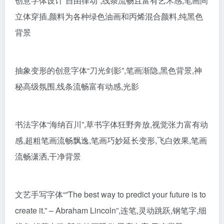
创意字体设计“自由律动”,线条流畅且富有艺术感,笔画间
立体穿插,颜料为各种绿色油画和丙烯混合颜料,纯黑色
背景
抽象变形的创意字体“刀光剑影”,笔画渐隐,黑色背景,神
秘高级氛围,线条流畅富有动感,光影
书法字体“海纳百川”,草书字体狂野奔放,视觉张力富有动
感,超粗笔画流畅飘逸,笔画巧妙延长变形,飞白效果,笔画
流畅潇洒,干净背景
文艺手写字体“”The best way to predict your future is to
create it.” – Abraham Lincoln”,连笔,灵动跳跃,钢笔字,细