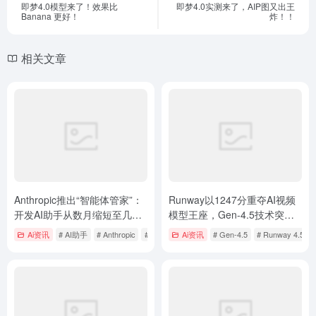
即梦4.0模型来了！效果比
即梦4.0实测来了，AIP图又出王
Banana 更好！
炸！！
相关文章
Anthropic推出“智能体管家”：
Runway以1247分重夺AI视频
开发AI助手从数月缩短至几
模型王座，Gen-4.5技术突破
天，企业级应用迎来新纪元
碾压谷歌Veo3
Ai资讯
# AI助手
# Anthropic
# 智能体管家
Ai资讯
# Gen-4.5
# Runway 4.5