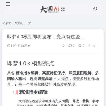
首页
•
Ai资讯
•
正文
即梦4.0模型即将发布，亮点有这些…
11个月前发布
1,760
0
0
即梦4.0
模型亮点
具备
精准指令编辑
、
高度特征保持
、
深度意图理解
、
多
图输入输出
、
超高速超高清
五大亮点，覆盖多种创作场
景，让每一个灵感都能被即时高质的呈现。
精准指令编辑
大白话描述需求即可准确完成
增删、修改、替换、参考
等编辑效果，实现
商业设计、艺术创作、娱乐玩法
多场