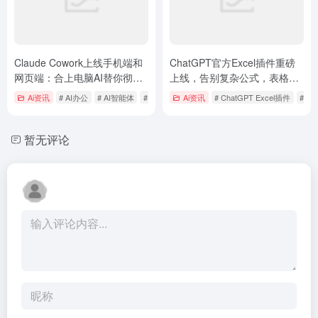
Claude Cowork上线手机端和
ChatGPT官方Excel插件重磅
网页端：合上电脑AI替你彻夜
上线，告别复杂公式，表格人
打工，AI办公进入”你不在它也
终于能准时下班了
Ai资讯
# AI办公
# AI智能体
# Anthropic
Ai资讯
# ChatGPT Excel插件
# C
在”时代
暂无评论