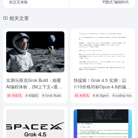
机交互体验
“P图式”编辑时代
相关文章
实测马斯克Grok Build：颠覆
快猛狠！Grok 4.5 实测：以
AI编程体验，2M上下文+通用
1/10价格对标Opus 4.8的编程
Agent野心，Claude Code慌
新王
Ai资讯
# AI编程
# Grok Build
Ai资讯
# AI Agent
# coding model
了吗？