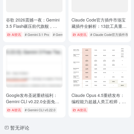
谷歌 2026震撼一夜：Gemini
Claude Code官方插件市场宝
3.5 Flash碾压前代旗舰，
藏插件全解析：13款工具重塑
Omni重塑视频生成，Spark开
AI编程体验
Ai资讯
# Gemini 3.1 Pro
# Gemini 3.5 Flash
Ai资讯
# Gemini Omni
# Claude Code官方插件市场
启7x24h Agent时代
Google发布圣诞重磅福利：
Claude Opus 4.5重磅发布：
Gemini CLI v0.22.0全面免费
编程能力超越人类工程师，成
开放Gemini 3，并原生集成至
本降至三分之一
Ai资讯
# Gemini CLI v0.22.0
Ai资讯
Colab
暂无评论