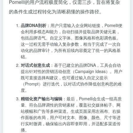
Pomelli的用户流程极度简化，仅需三步，旨在将复杂
的条件生成过程转化为清晰易懂的操作路径。
品牌DNA剖析
：用户只需输入企业网站链接，Pomelli便
会利用多模态AI能力，自动扫描并提取品牌关键元素，
包括品牌语气、自定义字体、图像风格和色彩调色板。
这一过程无需手动输入复杂参数，相当于完成了一次自
动化的品牌审计，为所有后续内容奠定了统一的风格基
础。
对话式创意生成
：基于已建立的品牌DNA，工具会自动
提出针对性的营销活动创意（Campaign Ideas）。用户
既可直接选择AI建议，也可通过输入自定义提示
（Prompt）进行迭代，以对话式协作降低创意构思的难
度。
精细化资产输出与编辑
：最后，Pomelli会生成一组高质
量、符合品牌调性的营销素材，覆盖社交媒体帖子、网
站横幅和广告等多种渠道。生成页面采用左画布、右操
作面板的布局，用户可对文本、图像、颜色、尺寸等进
行实时微调，确保输出内容即拿即用，并适配多渠道传
播。