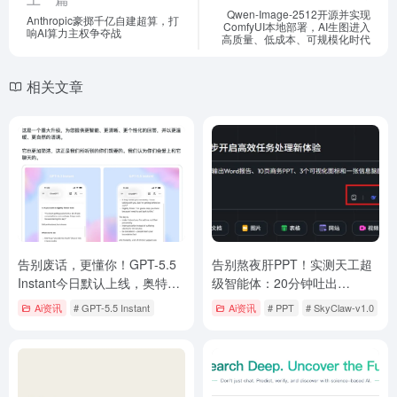
Qwen-Image-2512开源并实现
Anthropic豪掷千亿自建超算，打
ComfyUI本地部署，AI生图进入
响AI算力主权争夺战
高质量、低成本、可规模化时代
相关文章
告别废话，更懂你！GPT-5.5
告别熬夜肝PPT！实测天工超
Instant今日默认上线，奥特曼
级智能体：20分钟吐出
借AI派对喊话马斯克
Word+PPT+图表全套汇报，
Ai资讯
# GPT-5.5 Instant
Ai资讯
# PPT
# SkyClaw-v1.0
# 
SkyClaw-v1.0太顶了