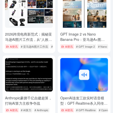
2026跨境电商新范式：揭秘亚
GPT Image 2 vs Nano
马逊AI图片工作流，从“人效瓶
Banana Pro：亚马逊A+图片
颈”到“3分钟出图”的实战跃迁
到底怎么选？
Ai资讯
# 亚马逊AI图片工作流
# 跨境电商
Ai资讯
# 跨境电商AI
# GPT Image 2
# Nano Ban
Anthropic豪掷千亿自建超算，
OpenAI连发三款实时语音模
打响AI算力主权争夺战
型：GPT-Realtime杀入同传，
每分钟2毛5的AI如何掀翻翻译
Ai资讯
# AI算力
# Anthropic
Ai资讯
# GPT-Realtime
# OpenA