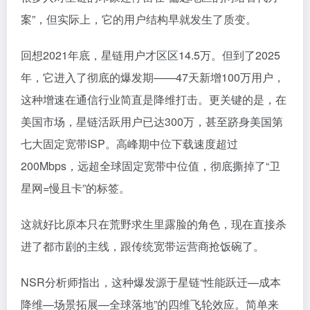
案”，但实际上，它的用户结构早就发生了质变。
回想2021年底，星链用户才区区14.5万。但到了2025
年，它进入了彻底的爆发期——47天新增100万用户，
这种增速在通信行业简直是降维打击。更关键的是，在
美国市场，星链活跃用户已达300万，甚至跻身美国第
七大固定宽带ISP。高峰期中位下载速度超过
200Mbps，远超全球固定宽带中位值，彻底撕掉了“卫
星网=慢且卡”的标签。
这就好比原本只在荒野求生里露脸的角色，现在直接杀
进了都市剧的主线，跟传统宽带运营商抢饭碗了。
NSR分析师指出，这种爆发源于星链“性能跃迁—成本
降维—场景拓展—全球落地”的四维飞轮效应。简单来