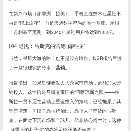
在新兴市场（如非洲、拉美），手机直连技术让星链不
再是“锦上添花”，而是跨越数字鸿沟的唯一基建。摩根
士丹利甚至预测，到2040年星链用户将达到10.3亿。
04 隐忧：马斯克的营销“偏科症”
当然，星辰大海的路上也不是没有暗礁。NSR报告里泼
了一盆很现实的冷水：
营销。
报告指出，如果星链要发力大众宽带市场，必须加大营
销投入。这恰恰是马斯克帝国的“阿喀琉斯之踵”——特
斯拉一贯不愿在营销上重金投入的策略，已经拖累了其
销售增速。习惯了靠推特治国、靠个人IP带货的马斯
克，在面对下沉市场和全球几十亿非核心粉丝时，这种
“酒香不怕巷子深”的高冷策略还能否奏效？