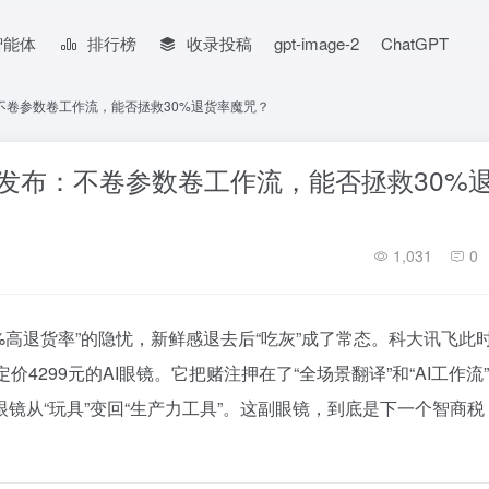
智能体
排行榜
收录投稿
gpt-image-2
ChatGPT
：不卷参数卷工作流，能否拯救30%退货率魔咒？
眼镜发布：不卷参数卷工作流，能否拯救30%
1,031
0
0%高退货率”的隐忧，新鲜感退去后“吃灰”成了常态。科大讯飞此
4299元的AI眼镜。它把赌注押在了“全场景翻译”和“AI工作流
镜从“玩具”变回“生产力工具”。这副眼镜，到底是下一个智商税