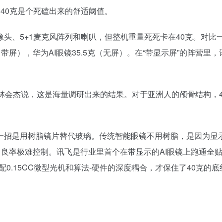
，40克是个死磕出来的舒适阈值。
头、5+1麦克风阵列和喇叭，但整机重量死死卡在40克。对比
es 49克（带屏），华为AI眼镜35.5克（无屏）。在“带显示屏”的阵营里
林会杰说，这是海量调研出来的结果。对于亚洲人的颅骨结构，4
一招是用树脂镜片替代玻璃。传统智能眼镜不用树脂，是因为显
，良率极难控制。讯飞是行业里首个在带显示的AI眼镜上跑通全
配0.15CC微型光机和算法-硬件的深度耦合，才保住了40克的