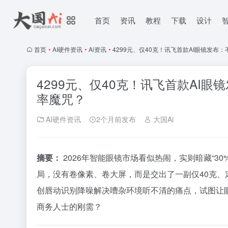
首页
资讯
教程
下载
设计
首页
•
AI硬件资讯
•
Ai资讯
•
4299元、仅40克！讯飞首款AI眼镜发布
4299元、仅40克！讯飞首款AI
率魔咒？
AI硬件资讯
2个月前发布
大国Ai
摘要：
2026年智能眼镜市场看似热闹，实则暗藏“3
局，没有卷像素、卷大屏，而是交出了一副仅40克、定价
创唇动识别降噪解决嘈杂环境听不清的痛点，试图让眼
商务人士的刚需？