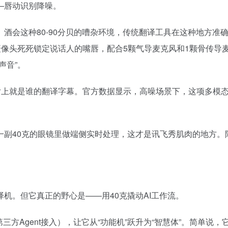
—唇动识别降噪。
酒会这种80-90分贝的嘈杂环境，传统翻译工具在这种地方准
摄像头死死锁定说话人的嘴唇，配合5颗气导麦克风和1颗骨传导
声音”。
片上就是谁的翻译字幕。官方数据显示，高噪场景下，这项多模
一副40克的眼镜里做端侧实时处理，这才是讯飞秀肌肉的地方。
机。但它真正的野心是——用40克撬动AI工作流。
等第三方Agent接入），让它从“功能机”跃升为“智慧体”。简单说，