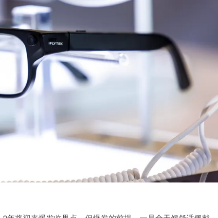
-2年将迎来爆发临界点。但爆发的前提，一是全天候舒适佩戴