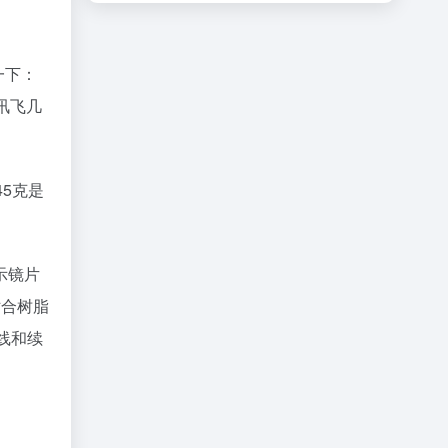
一下：
，讯飞几
5克是
示镜片
贴合树脂
底线和续