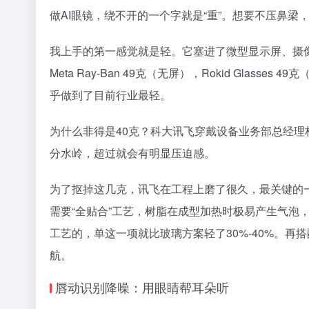
做AI眼镜，绕不开的一个字就是“重”。想要不压鼻梁
我上手的第一感觉就是轻。它塞进了微型显示屏、摄像
Meta Ray-Ban 49克（无屏），Rokid Glass
乎做到了目前行业最轻。
为什么非得是40克？科大讯飞穿戴设备业务部总经理
分水岭，超过就会有明显压迫感。
为了抠掉这几克，讯飞在工程上磨了很久，最关键的
需要“全贴合”工艺，树脂在成型加热时极易产生气泡
工艺的，单这一项就比玻璃方案轻了30%-40%。再搭
航。
唇动识别降噪：用眼睛帮耳朵听