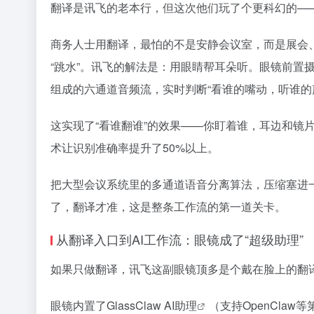
翻译是讯飞的老本行，但这次他们玩了个更科幻的—
商务人士用翻译，最怕的不是安静会议室，而是展会、
“跳水”。讯飞的解法是：用眼睛帮耳朵听。眼镜前置
组成的六通道音频流，实时判断“看谁的嘴动，听谁的
这实现了“看谁翻谁”的效果——你盯着谁，耳边和镜
术让识别准确率提升了50%以上。
把大型会议系统里的多通道语音分离算法，压缩塞进
了，翻译才准，这是整条工作流的第一道关卡。
从翻译入口到AI工作流：眼镜成了“超级助理”
如果只做翻译，讯飞这副眼镜顶多是个戴在脸上的翻译
眼镜内置了
GlassClaw AI助理
（支持OpenClaw