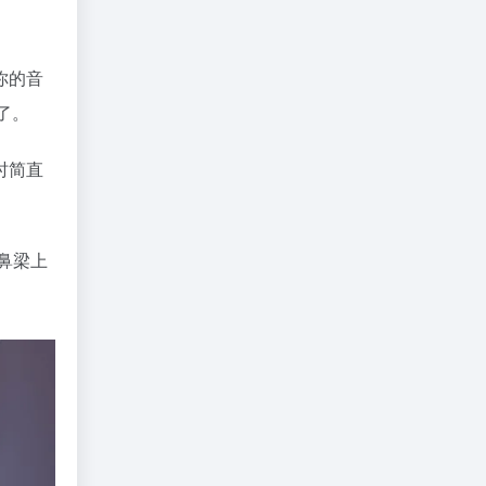
你的音
了。
时简直
鼻梁上