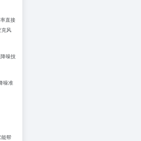
确率直接
麦克风
态降噪技
降噪准
它能帮