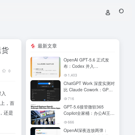
最新文章
退货
OpenAI GPT-5.6 正式发
布：Codex 并入
0
ChatGPT，新版桌面端打
1,403
造「AI工作台」全解析
ChatGPT Work 深度实测对
比 Claude Cowork：GPT-
时入
5.6 驱动下 OpenAI 真追上
716
来了吗？AI 办公 Agent 终
”上，首
GPT-5.6接管微软365
极对决
，还是
Copilot全家桶：办公AI王座
易主，DeepSWE跑分碾压
666
Claude，ChatGPT Work将
OpenAI深夜连放两弹：
Agent塞进手机