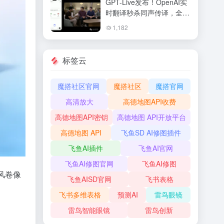
GPT-Live发布！OpenAI实
时翻译秒杀同声传译，全双
工语音交互让ChatGPT变
1,182
身真人
标签云
魔搭社区官网
魔搭社区
魔搭官网
高清放大
高德地图API收费
高德地图API密钥
高德地图 API开放平台
高德地图 API
飞鱼SD AI修图插件
飞鱼AI插件
飞鱼AI官网
飞鱼AI修图官网
飞鱼AI修图
风卷像
飞鱼AISD官网
飞书表格
飞书多维表格
预测AI
雷鸟眼镜
雷鸟智能眼镜
雷鸟创新