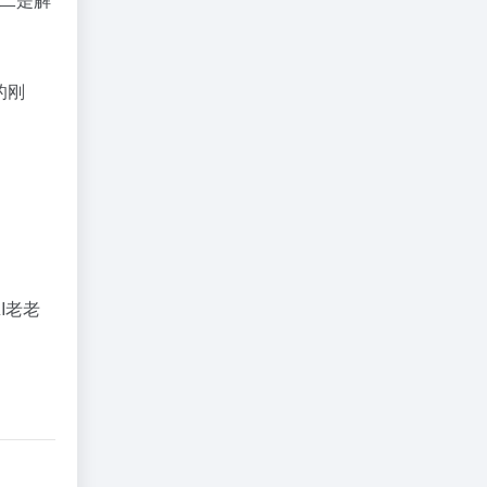
的刚
I老老