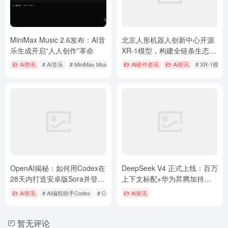
MiniMax Music 2.6发布：AI音
北京人形机器人创新中心开源
乐生成开启“人人创作”革命
XR-1模型，构建全链条生态引
领具身智能迈向“全自主”时代
Ai资讯
# AI音乐
# MiniMax Music 2.6
AI硬件资讯
Ai资讯
# XR-1模型
OpenAI揭秘：如何用Codex在
DeepSeek V4 正式上线：百万
28天内打造安卓版Sora并登顶
上下文标配+华为昇腾加持，
Play Store
开源模型卷出新天际
Ai资讯
# AI编程助手Codex
# Codex
Ai资讯
暂无评论