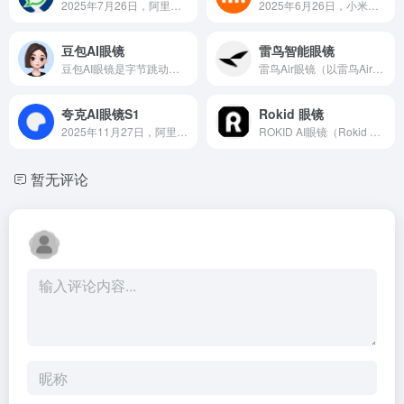
2025年7月26日，阿里巴巴在2025世界人工智能大会（WAIC）上正式发布首款自研AI眼镜——夸克AI眼镜，标志着其正式进军AI眼镜市场。这款产品不仅融合了通义千问大模型与夸克最新AI能力，更通过与高德地图、支付宝、航班管家等生态的深度整合，打造出“抬眼即得”的智能出行体验。
2025年6月26日，小米正式推出其首款智能眼镜——小米AI眼镜，以“轻量化设计+双芯架构+多模态交互”为核心卖点，开创了智能穿戴设备的新形态。这款眼镜不仅搭载高通骁龙AR1芯片与低功耗音频处理器，还整合了1200万像素摄像头、开放式耳机功能及“超级小爱”语音助手，支持10种语言同声传译、AI识物、扫码支付等场景化应用。
豆包AI眼镜
雷鸟智能眼镜
豆包AI眼镜是字节跳动在2026年推出的全新AI智能硬件产品，旨在通过第一视角设备实现与AI大模型的自然交互。
雷鸟Air眼镜（以雷鸟Air3为例）是当前中国AI硬件领域最具代表性的消费级产品之一。其76克的轻量化设计、孔雀光学引擎与第五代Micro-OLED屏幕的结合，以及对100+设备的兼容性，重新定义了AI眼镜的便携性与实用性。雷鸟 Air官网：www.rayneo.cn
夸克AI眼镜S1
Rokid 眼镜
2025年11月27日，阿里巴巴正式推出旗下首款自研旗舰双显...
ROKID AI眼镜（Rokid Glasses）是当前中国AI硬件领域最具代表性的产品之一。作为全球首款支持移动支付的智能眼镜，其搭载的高通骁龙AR1芯片、衍射光波导成像技术和AI融合能力，重新定义了AR眼镜的交互标准。ROKID官网入口：glasses.rokid.com
暂无评论