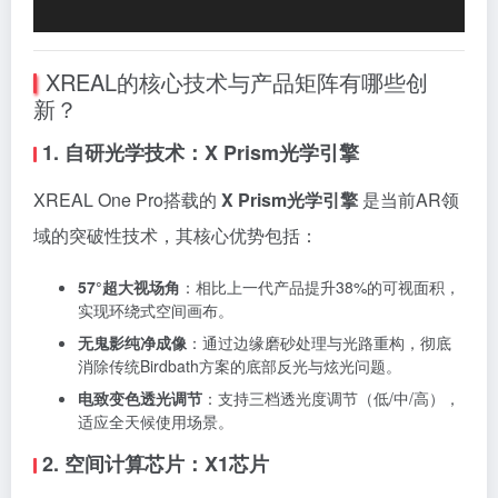
XREAL的核心技术与产品矩阵有哪些创
新？
1. 自研光学技术：X Prism光学引擎
XREAL One Pro搭载的
X Prism光学引擎
是当前AR领
域的突破性技术，其核心优势包括：
57°超大视场角
：相比上一代产品提升38%的可视面积，
实现环绕式空间画布。
无鬼影纯净成像
：通过边缘磨砂处理与光路重构，彻底
消除传统Birdbath方案的底部反光与炫光问题。
电致变色透光调节
：支持三档透光度调节（低/中/高），
适应全天候使用场景。
2. 空间计算芯片：X1芯片