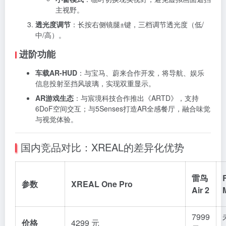
主视野。
透光度调节
：长按右侧镜腿±键，三档调节透光度（低/
中/高）。
进阶功能
车载AR-HUD
：与宝马、蔚来合作开发，将导航、娱乐
信息投射至挡风玻璃，实现双重显示。
AR游戏生态
：与宸境科技合作推出《ARTD》，支持
6DoF空间交互；与5Senses打造AR全感餐厅，融合味觉
与视觉体验。
国内竞品对比：XREAL的差异化优势
雷鸟
参数
XREAL One Pro
Air 2
7999
价格
4299 元