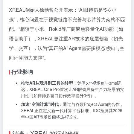
XREAL创始人徐驰曾公开表示：“AI眼镜仍是‘5岁小
孩’，核心问题在于视觉链路不完善与芯片算力架构不匹
配。”相较于小米、Rokid等厂商聚焦轻量化AI功能（如
语音助手），XREAL更注重AR技术的底层创新（如光
学、交互），认为“真正的AI Agent需要多模态感知与空
间计算能力支撑”。
行业影响
推动AR从玩具到工具的转型
：凭借57°视场角与3ms延
迟，XREAL One Pro首次让AR眼镜具备生产力场景的实
用性（如律师多窗口协作效率提升3倍）。
加速“空间计算”时代
：通过与谷歌Project Aura的合作，
XREAL正在定义新一代计算平台标准，IDC预测其2025
年中国AR市场份额将达47.2%。
结语：XREAL的行业价值