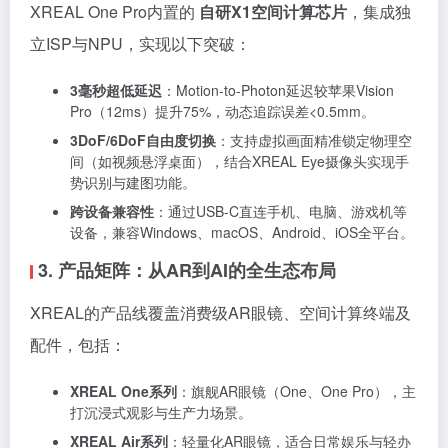
XREAL One Pro内置的
自研X1空间计算芯片
，集成独
立ISP与NPU，实现以下突破：
3毫秒超低延迟
：Motion-to-Photon延迟较苹果Vision
Pro（12ms）提升75%，动态追踪误差<0.5mm。
3DoF/6DoF自由度切换
：支持虚拟画面精准锁定物理空
间（如视频悬浮桌面），结合XREAL Eye摄像头实现手
势识别与建图功能。
跨设备兼容性
：通过USB-C直连手机、电脑、游戏机等
设备，兼容Windows、macOS、Android、iOS全平台。
3. 产品矩阵：从AR到AI的全生态布局
XREAL的产品线覆盖消费级AR眼镜、空间计算终端及
配件，包括：
XREAL One系列
：旗舰AR眼镜（One、One Pro），主
打沉浸式观影与生产力场景。
XREAL Air系列
：轻量化AR眼镜，适合日常娱乐与轻办