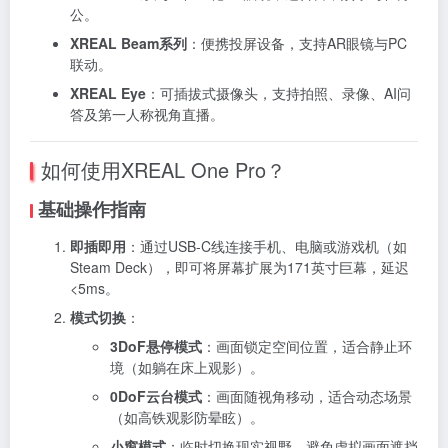
公。
XREAL Beam系列
：便携投屏设备，支持AR眼镜与PC
联动。
XREAL Eye
：可插拔式摄像头，支持拍照、录像、AI问
答及第一人称视角直播。
如何使用XREAL One Pro？
基础操作指南
即插即用
：通过USB-C线连接手机、电脑或游戏机（如
Steam Deck），即可将屏幕扩展为171英寸巨幕，延迟
<5ms。
模式切换
：
3DoF悬停模式
：画面锁定空间位置，适合静止环
境（如躺在床上观影）。
0DoF云台模式
：画面随视角移动，适合动态场景
（如高铁观影防晕眩）。
小窗模式
：临时切换现实视野，避免虚拟画面遮挡