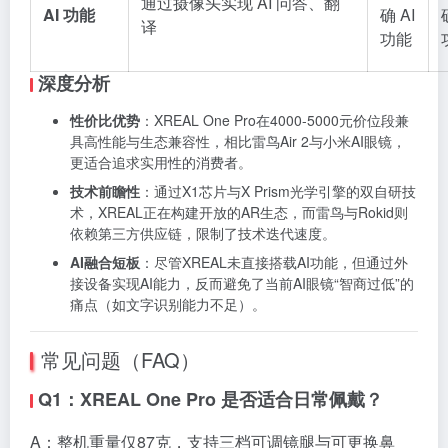
通过摄像头实现 AI 问答、翻
AI 功能
确 AI
译
功能
深度分析
性价比优势
：XREAL One Pro在4000-5000元价位段兼
具高性能与生态兼容性，相比雷鸟Air 2与小米AI眼镜，
更适合追求实用性的消费者。
技术前瞻性
：通过X1芯片与X Prism光学引擎的双自研技
术，XREAL正在构建开放的AR生态，而雷鸟与Rokid则
依赖第三方供应链，限制了技术迭代速度。
AI融合短板
：尽管XREAL未直接搭载AI功能，但通过外
接设备实现AI能力，反而避免了当前AI眼镜“智商过低”的
痛点（如文字识别能力不足）。
常见问题（FAQ）
Q1：XREAL One Pro 是否适合日常佩戴？
A：整机重量仅87克，支持三档可调镜腿与可更换鼻