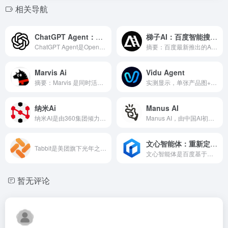
相关导航
ChatGPT Agent：从“问答”到“行动”的AI智能体革命
梯子AI：百度智能搜索工具，主打“搜索+娱乐”双场景
ChatGPT Agent是OpenAI于2025年7月推出的AI智能体，具备自主思考与行动能力，能够通过虚拟计算机环境完成复杂任务（如数据分析、PPT制作、行程规划）。
摘要：百度最新推出的AI搜索应用“梯子AI”通过融合多模态大...
Marvis Ai
Vidu Agent
摘要：Marvis 是同时活跃在“个人桌面”和“企业网络”两...
实测显示，单张产品图+一句话可在3分钟内生成15-30秒可直接商用的完整视频，自动完成脚本、分镜、配音全流程。
纳米Ai
Manus AI
纳米AI是由360集团倾力打造的新一代AI智能体平台和模型聚合广场。
Manus AI，由中国AI初创公司Monica.im于2025年3月正式推出，是全球首款通用型AI智能体（AI Agent）产品。它标志着AI从“提供建议”向“直接交付成果”的范式转变。Manus的核心能力在于能够理解复杂的自然语言指令，自主规划任务、调用多种工具（如浏览器、代码解释器）、并独立在云端完成从市场调研、数据分析、内容创作到流程自动化等一系列复杂工作，最终将完整成果交付给用户。
文心智能体：重新定义AI交互的智能平台
Tabbit是美团旗下光年之外（GN06）团队推出的AI原生浏览器.
文心智能体是百度基于文心大模型开发的多模态智能体平台，通过自然语言处理、知识图谱、机器学习等技术，为开发者和企业打造零代码/低代码的AI应用开发环境。
暂无评论