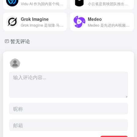
Vidu AI 作为国内首个纯自研的AI视频生成模型，专注于将文字和图像转化为高质量的动态视频的同时，保持主体一致性。需3步即可生成创意视频，带您开启人工智能视频创作之旅。
小云雀是剪映团队推出的AI视频创作工具，定位为“内容创作Agent”，通过整合智能成片、数字人视频、AI设计和AI换背景四大功能，实现从创意到成品的全流程自动化。
Grok Imagine
Medeo
Grok Imagine 是埃隆·马斯克旗下xAI团队开发的AI文本转视频生成工具，被誉为“AI版Vine”。它通过自然语言描述快速生成高质量短视频，支持实时渲染、音效同步及多模态交互，重新定义了内容创作的边界。
Medeo 是先进的AI视频创作平台,能帮助创作者轻松将创意转化为专业视频。用户只需输入文字描述,Medeo 能自动拆分镜头、生成脚本,从海量素材库中精准匹配画面,添加专业配音和背景音乐,快速生成完整视频。
暂无评论