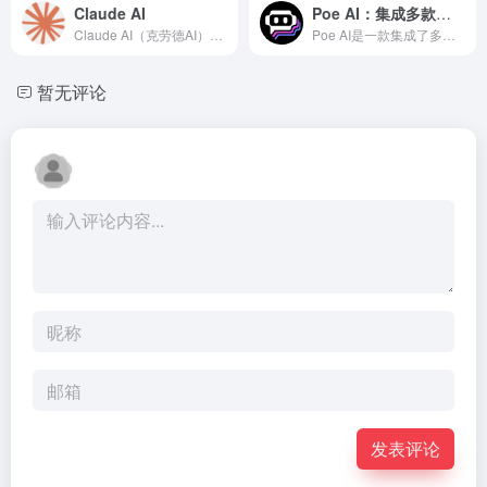
Claude AI
Poe AI：集成多款顶级人工智能模型（如GPT-5、Claude、Llama 2等）的智能对话平台
Claude AI（克劳德AI）是由Anthropic开发的一系列前沿大型语言模型（LLM）。截至2025年8月，Claude家族已经发展到第四代，即Claude 4系列，成为全球顶级的AI模型之一。Claude AI官网聊天入口: https://claude.ai
Poe AI是一款集成了多款顶级人工智能模型（如ChatGPT、Claude、GEMINI等）的智能对话平台，提供快速响应、多场景适配和个性化定制功能。无论是内容创作、代码生成、数据分析还是日常问答，Poe AI都能通过灵活切换模型满足用户需求。
暂无评论
发表评论