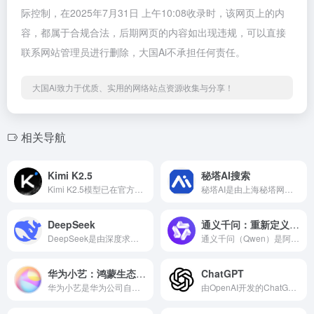
际控制，在2025年7月31日 上午10:08收录时，该网页上的内
容，都属于合规合法，后期网页的内容如出现违规，可以直接
联系网站管理员进行删除，大国Ai不承担任何责任。
大国Ai致力于优质、实用的网络站点资源收集与分享！
相关导航
Kimi K2.5
秘塔AI搜索
Kimi K2.5模型已在官方渠道全面上线，其开源策略和聚焦“实干”的能力设计，正在全球AI开发者社区中引发热议。
秘塔AI是由上海秘塔网络科技有限公司开发的无广告AI搜索引擎，基于自研大语言模型MetaLLM和DeepSeek R1，主打结构化信息展示、学术研究支持及多模态交互。
DeepSeek
通义千问：重新定义AI生产力的全能助手
DeepSeek是由深度求索（DeepSeek AI）公司开发的一款通用大语言模型。与许多竞争对手不同，DeepSeek从诞生之初就确立了三大核心支柱：顶尖性能、彻底开源、普惠用户。DeepSeek官网入口: www.deepseek.com
通义千问（Qwen）是阿里云推出的超大规模语言模型。其核心能力覆盖多模态理解（文本、图像、音视频）、代码生成与优化、长文档处理（1000万字解析）、多语言翻译及行业垂直解决方案。
华为小艺：鸿蒙生态下的智能交互革命
ChatGPT
华为小艺是华为公司自主研发的AI智慧助手，基于最新的人工智能技术，提供了AI知识问答、AI写作、AI文档阅读、文档助手、编码助手、鸿蒙代码生成、鸿蒙代码问答、AI识图等多种AI功能，全面提升用户的生活质量和工作学习效率，打造“随时随地 问问小艺”的便捷体验。
由OpenAI开发的ChatGPT已不仅是一个技术名词，更演变为引领全球人工智能浪潮的现象级应用。ChatGPT进化到了以GPT-4o、GPT-5和革命性的O1模型为代表的、具备原生多模态实时交互能力的智能代理。ChatGPT官网入口：www.chatgpt.com