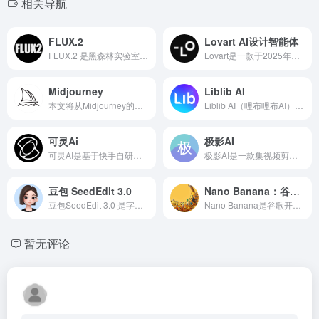
相关导航
FLUX.2
Lovart AI设计智能体
FLUX.2 是黑森林实验室（Black Forest Labs）于2025年11月推出的新一代开源图像生成模型家族，包含 FLUX.2 [pro]、FLUX.2 [dev] 与 FLUX.2 [schnell] 三个变体。
Lovart是一款于2025年正式进入公众视野的革命性AI设计工具，被誉为全球首个“设计智能体”（Design Agent）。它并非传统意义上的“AI辅助工具”，而是旨在成为一个能够理解创意需求、自主规划设计路径、并执行从概念到成品交付全链路任务的自动化设计伙伴。
Midjourney
Liblib AI
本文将从Midjourney的核心技术、最新功能、使用教程、定价策略、商业应用等多个维度进行深入剖析，并将其与主要竞品进行对比，为您提供一份关于Midjourney最权威、最详尽的使用指南。
Liblib AI（哩布哩布AI）是国内领先的AI图像创作平台与模型分享社区，平台提供文生图、图生图、高清修复、模型训练等核心功能，覆盖电商设计、游戏开发、室内设计等多领域。
可灵Ai
极影AI
可灵AI是基于快手自研大模型打造的AI创意生产力平台，集AI绘画与AI视频生成于一体，支持文生图、图生图、文生视频、图生视频、视频续写及多人协作等功能。可灵Ai官网入口：kling.kuaishou.com
极影AI是一款集视频剪辑、图像处理、智能文案生成于一体的AI工具，致力于通过人工智能技术降低创作门槛，提升内容生产效率。无论是短视频制作、影视解说、还是人像背景替换，极影AI均提供高效解决方案。
豆包 SeedEdit 3.0
Nano Banana：谷歌开发的AI图像编辑模型
豆包SeedEdit 3.0 是字节跳动旗下火山引擎推出的多模态图像编辑大模型，基于自然语言指令实现精准图像修改。其核心优势包括4K级高保真处理、指令遵循能力优化、风格化创作支持，以及对人物、背景、光影等细节的智能控制。
Nano Banana是谷歌开发的AI图像编辑模型，凭借“人物一致性”“场景重构”“风格迁移”三大核心能力，成为当前图像编辑领域的标杆。
暂无评论