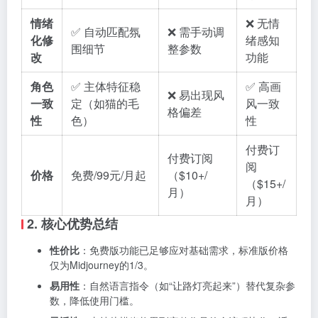
情绪
❌ 无情
✅ 自动匹配氛
❌ 需手动调
化修
绪感知
围细节
整参数
改
功能
角色
✅ 主体特征稳
✅ 高画
❌ 易出现风
一致
定（如猫的毛
风一致
格偏差
性
色）
性
付费订
付费订阅
阅
价格
免费/99元/月起
（$10+/
（$15+/
月）
月）
2. 核心优势总结
性价比
：免费版功能已足够应对基础需求，标准版价格
仅为Midjourney的1/3。
易用性
：自然语言指令（如“让路灯亮起来”）替代复杂参
数，降低使用门槛。