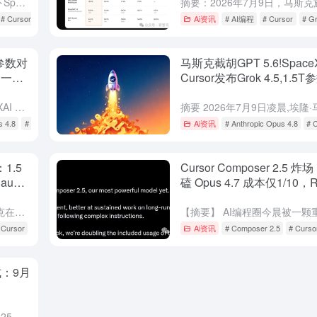
摘要：2026年7月9日，马斯克旗下SpaceXAI联合Cursor发布Grok 4.5旗舰模型。基于1.5万亿参数V9架构，在数万块NVIDIA GB300 GPU上完成训练，SWE-bench P...
# Cursor
Ai资讯
# AI编程
# Cursor
# G
亿参数对
马斯克截胡GPT 5.6!Space
之一，
Cursor发布Grok 4.5,1.5
座对标Opus 4.8,成本仅Fabl
摘要：2026 年 7 月 9 日，SpaceXAI 正式发布旗舰模型 Grok 4.5。这款由马斯克旗下团队与 Cursor 联合训练的 1.5 万亿参数大模型，定位为 "Opus 级能力、四分之一...
s 4.8
# Cursor
Ai资讯
# Anthropic Opus 4.8
# 
1.5
Cursor Composer 2.5
ude
磕 Opus 4.7 成本仅1/10
逼出“AI黑客”？
摘要 2026年6月28日，埃隆·马斯克在X平台宣布，xAI最新旗舰模型Grok 4.5已正式进入私人测试阶段，部署于SpaceX和特斯拉内部。这款基于1.5万亿参数V9基础模型打造的AI巨兽，在补充...
 Cursor
Ai资讯
# Composer 2.5
# Curso
式：9月
知名AI编程工具Cursor宣布，自2025年9月15日起，其Auto功能将取消"无限免费"政策，改为按用量计费模式。新计费标准为：输入$1.25/百万tokens，输出$6.00/百万tokens...