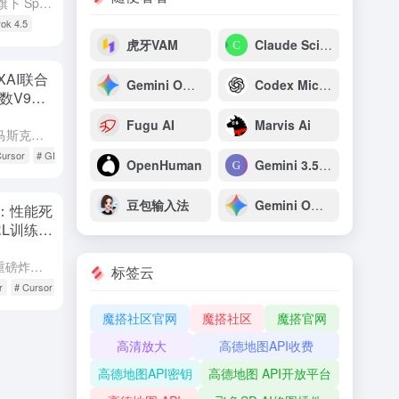
摘要：2026年7月9日，马斯克旗下 SpaceXAI 突袭发布最强旗舰模型 Grok 4.5，基于全新 V9 架构、1.5 万亿参数，联合 Cursor 注入数万亿真实开发者交互数据训练而成。该模型...
rok 4.5
虎牙VAM
Claude Science
XAI联合
Gemini Omni Flash：谷歌原生多模态视频生成与推理模型
Codex Micro：OpenAI专为开发者打造的AI编程专用宏键盘
T参数V9底
e的1/10
Fugu AI
Marvis Ai
摘要 2026年7月9日凌晨,埃隆·马斯克旗下SpaceXAI(原xAI)正式发布与AI编程初创公司Cursor联合训练的首款大模型Grok 4.5,这是SpaceXAI上市后推出的首款新品,也是60...
Cursor
# GPT-5.6
OpenHuman
Gemini 3.5 Pro
豆包输入法
Gemini Omni
 炸场：性能死
，RL训练竟
【摘要】 AI编程圈今晨被一颗重磅炸弹击中——Cursor官方毫无预兆地放出Composer 2.5。这款基于Moonshot Kimi K2.5底座打造的模型，不仅在基准测试上紧咬Claude 4...
标签云
r
# Cursor Composer 2.5
魔搭社区官网
魔搭社区
魔搭官网
高清放大
高德地图API收费
高德地图API密钥
高德地图 API开放平台