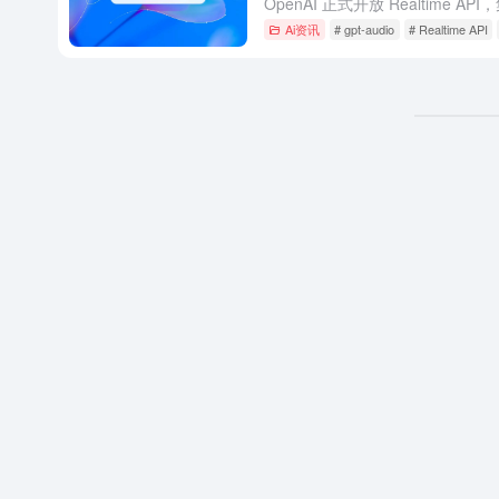
Ai资讯
# gpt-audio
# Realtime API