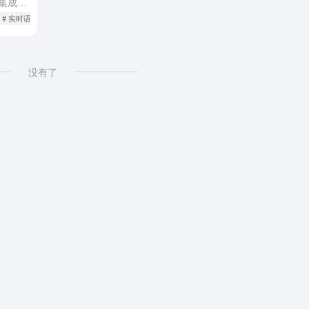
OpenAI 正式开放 Realtime API，集成了其最先进的语音对话模型 gpt-realtime，并带来了一系列新功能，用于打造可直接投入生产的语音智能体 新版 gpt-realtime 模型...
# 实时语音API
没有了