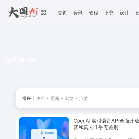
首页
资讯
教程
下载
设计
gpt-audio
共 1 篇文章
排序
发布
更新
浏览
点赞
OpenAI 实时语音API全面开
音和真人几乎无差别