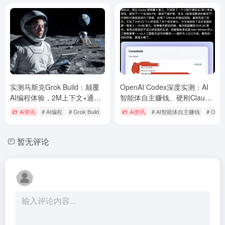
实测马斯克Grok Build：颠覆
OpenAI Codex深度实测：AI
AI编程体验，2M上下文+通用
智能体自主赚钱、硬刚Claude
Agent野心，Claude Code慌
Code？新功能与避坑指南全解
Ai资讯
# AI编程
# Grok Build
Ai资讯
# AI智能体自主赚钱
# Open
了吗？
析
暂无评论