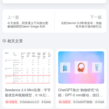
上一篇
下一篇
今天凌晨，阿里通义千问推出图
谷歌Gemini 3.0即将发布：突破
像编辑模型Qwen-Image-Edit
性升级引领AI新纪元
相关文章
Seedance 2.0 Mini实测：字节
ChatGPT推出“购物研究”功
最便宜AI视频模型，0.16元/
能：GPT-5 mini驱动，假日季
秒，成本直降50%速度翻倍！
免费开放
Ai资讯
# Seedance 2.0
# Seedance 2.0 Mini
Ai资讯
# Seedance 2.0 Mini图生视频定价
# ChatGPT购物
# ChatG