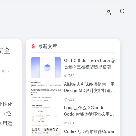
最新文章
安全
GPT-5.6 Sol Terra Luna 怎
么选？三档模型选择指南与
0
搭配策略详解
763
AI建站去AI味终极指南：用
Design MD设计文档打造不
落俗套的独立站
622
个性化
Loop是什么？Claude
T（经
Code 智能体循环怎么用？
Loop Engineering 完整入
实用建
681
门指南
Codex无限画布插件Cowart