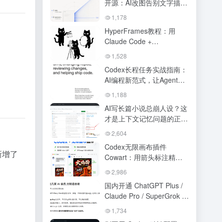
开源：AI改图告别文字描
述，画圈标注指哪打哪
1,178
HyperFrames教程：用
Claude Code +
HyperFrames预设工作
1,528
流，3大模板一键生成AI视
Codex长程任务实战指南：
频
AI编程新范式，让Agent替
你全天候工作
1,188
AI写长篇小说总崩人设？这
才是上下文记忆问题的正确
解法
2,604
Codex无限画布插件
中新增了
Cowart：用箭头标注精准
改图，告别Prompt描述烦
2,986
恼
国内开通 ChatGPT Plus /
Claude Pro / SuperGrok /
Gemini 会员完整攻略：支
1,734
付宝微信代充，0密码直