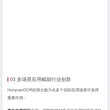
03 多场景应用赋能行业创新
HunyuanOCR的强大能力在多个实际应用场景中发挥
重要作用：
复杂文档解析
方面，模型能够对多语种文档扫描件或拍
摄图像进行电子化处理，将图片中的文本内容按照阅读
顺序组织，公式采用LaTeX格式输出，复杂表格以
HTML格式表达。这对于学术文献、技术文档的数字化