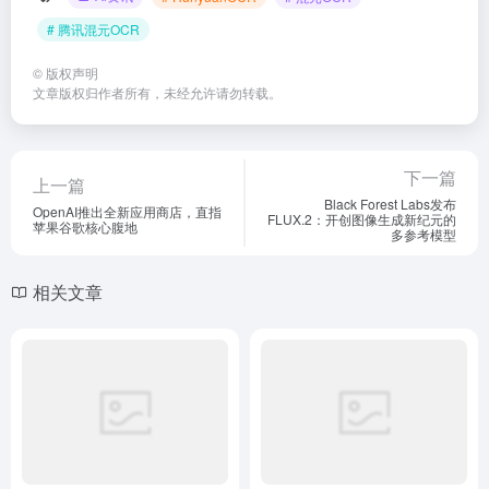
下一篇
上一篇
Black Forest Labs发布
OpenAI推出全新应用商店，直指
FLUX.2：开创图像生成新纪元的
苹果谷歌核心腹地
多参考模型
相关文章
OpenAI Codex大升级：从编
OpenAI发布科研写作平台
程助手到全能开发“副驾驶”
Prism：GPT-5.2驱动，免费挑
战Overleaf
Ai资讯
# Artifact
# Codex
# Computer Use
Ai资讯
# Prism
# 科研写作平台