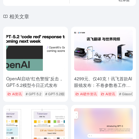
相关文章
OpenAI启动“红色警报”反击，
4299元、仅40克！讯飞首款AI
GPT-5.2模型今日正式发布
眼镜发布：不卷参数卷工作
流，能否拯救30%退货率魔
Ai资讯
# GPT-5.2
# GPT-5.2模型
AI硬件资讯
Ai资讯
# GlassCla
咒？