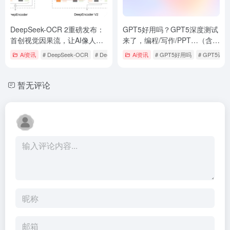
DeepSeek-OCR 2重磅发布：
GPT5好用吗？GPT5深度测试
首创视觉因果流，让AI像人类
来了，编程/写作/PPT…（含场
一样“读懂”复杂文档
景提示语Prompt）
Ai资讯
# DeepSeek-OCR
# DeepSeek-OCR 2
Ai资讯
# GPT5好用吗
# GPT5评测
暂无评论