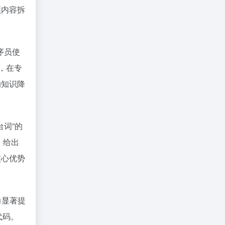
频内容拆
序员使
，在专
的知识降
台词”的
，给出
核心优势
力显著提
代码。