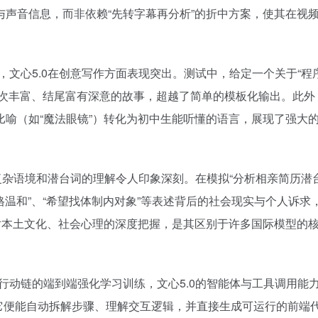
声音信息，而非依赖“先转字幕再分析”的折中方案，使其在视
文心5.0在创意写作方面表现突出。测试中，给定一个关于“程
层次丰富、结尾富有深意的故事，超越了简单的模板化输出。此外
喻（如“魔法眼镜”）转化为初中生能听懂的语言，展现了强大
文复杂语境和潜台词的理解令人印象深刻。在模拟“分析相亲简历潜
格温和”、“希望找体制内对象”等表述背后的社会现实与个人诉求
对本土文化、社会心理的深度把握，是其区别于许多国际模型的
行动链的端到端强化学习训练，文心5.0的智能体与工具调用能
它便能自动拆解步骤、理解交互逻辑，并直接生成可运行的前端