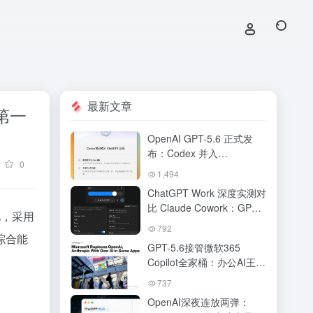
最新文章
第一
OpenAI GPT-5.6 正式发
布：Codex 并入
0
ChatGPT，新版桌面端打
1,494
造「AI工作台」全解析
ChatGPT Work 深度实测对
比 Claude Cowork：GPT-
亿，采用
5.6 驱动下 OpenAI 真追上
792
来了吗？AI 办公 Agent 终
综合能
GPT-5.6接管微软365
极对决
Copilot全家桶：办公AI王座
易主，DeepSWE跑分碾压
737
Claude，ChatGPT Work将
OpenAI深夜连放两弹：
Agent塞进手机