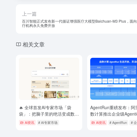
上一篇
百川智能正式发布新一代循证增强医疗大模型Baichuan-M3 Plus，面
疗机构永久免费开放
相关文章
🔥 全球首发AI专家市场「袋
AgentRun重磅发布：
袋」：把脑子里的绝活变成数字
数计算推出企业级Agentic
分身，7×24小时被动变现？
础设施，5分钟快速构建
Ai资讯
# AI专家市场
Ai资讯
# AgentRun
# 企