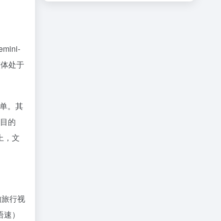
ini-
整体处于
榜单。其
注目的
上，文
的旅行视
语速）