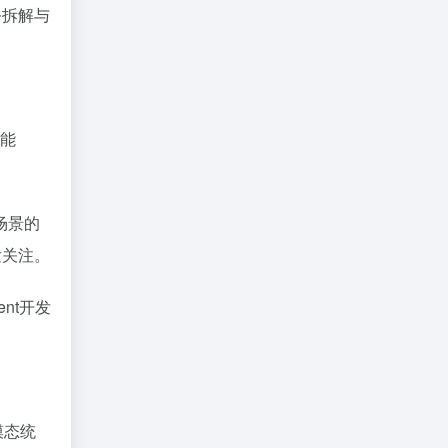
务拆解与
智能
场景的
发关注。
nt开发
模态统