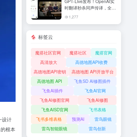
GPT-Live发布！OpenAI实
时翻译秒杀同声传译，全双
工语音交互让ChatGPT变
1,277
身真人
标签云
魔搭社区官网
魔搭社区
魔搭官网
高清放大
高德地图API收费
高德地图API密钥
高德地图 API开放平台
高德地图 API
飞鱼SD AI修图插件
飞鱼AI插件
飞鱼AI官网
飞鱼AI修图官网
飞鱼AI修图
飞鱼AISD官网
飞书表格
一设计
飞书多维表格
预测AI
雷鸟眼镜
雷鸟智能眼镜
雷鸟创新
案的根本