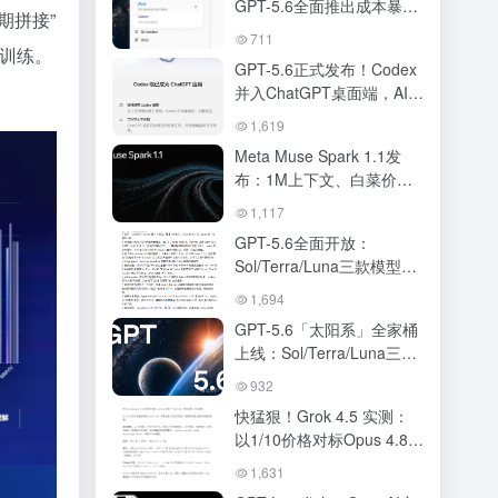
GPT-5.6全面推出成本暴打
期拼接”
Fable-5，ChatGPT与
711
Codex正式合体
训练。
GPT-5.6正式发布！Codex
。
并入ChatGPT桌面端，AI超
级应用时代正式开启
1,619
Meta Muse Spark 1.1发
布：1M上下文、白菜价
API，跑分接近Opus 4.8与
1,117
GPT-5.5
GPT-5.6全面开放：
Sol/Terra/Luna三款模型、
定价、性能跑分、
1,694
ChatGPT Work 全解读
GPT-5.6「太阳系」全家桶
上线：Sol/Terra/Luna三档
定价，ChatGPT与Codex合
932
体，OpenAI叫板Claude
快猛狠！Grok 4.5 实测：
Fable 5
以1/10价格对标Opus 4.8的
编程新王
1,631