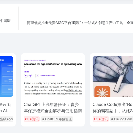
向中国医
阿里低调推出免费AIGC平台“呜哩”：一站式AI创意生产力工具，全
阿里云函
ChatGPT上线年龄验证：青少
Claude Code推出“Rou
 AI基
年保护模式全面解析与使用指南
你的编程副手，从此2
智能体
线
业级Agentic
Ai资讯
# ChatGPT年龄验证
Ai资讯
# Claude Code