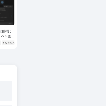
度实测对比
T-5.6 驱动
了吗？AI
# AI办公Agent
# ChatGPT Work