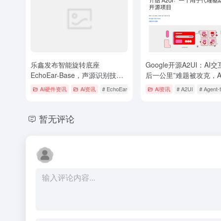
乐鑫发布智能旋转底座
Google开源A2UI：AI
EchoEar-Base，声源识别技术
后一公里”难题被攻克，Ag
重塑喵伴人机交互体验
态拼图终完整
AI硬件资讯
Ai资讯
# EchoEar-Base
# 乐鑫
Ai资讯
# 喵伴
# A2UI
# Agent-
暂无评论