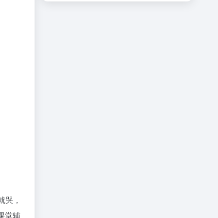
表就哭，
课堂辅