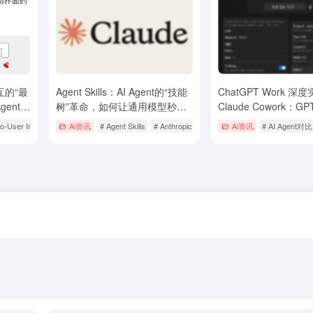
交互的“最
Agent Skills：AI Agent的“技能
ChatGPT Work 深
ent生
树”革命，如何让通用模型秒变
Claude Cowork：GP
领域专家？
下 OpenAI 真追上来
to-User Interface
# AI智能体
Ai资讯
# Agent Skills
# Anthropic
Ai资讯
# AI Agent对比
办公 Agent 终极对决