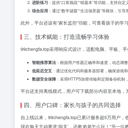
进阶练习
：提供“口算挑战”“错题本”等功能，支持自
综合应用
：通过“数学谜题”“生活场景题”等模块，引
此外，平台还设有“家长监控”功能，可查看孩子的学
三、技术赋能：打造流畅学习体验
99chengfa.top采用响应式设计，适配电脑、
智能推荐算法
：根据用户答题正确率和速度，动态调整
低延迟交互
：通过优化代码和服务器部署，确保游戏和
数据安全保障
：采用HTTPS加密传输和定期备份机制
平台还支持离线模式，用户可下载部分内容至本地，
四、用户口碑：家长与孩子的共同选择
自上线以来，99chengfa.top已累计服务超5
现在每天主动要求‘闯关’，还教弟弟怎么玩！”另一