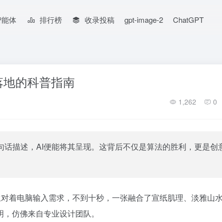
智能体
排行榜
收录投稿
gpt-image-2
ChatGPT
落地的科普指南
1,262
0
句话描述，AI便能将其呈现。这背后不仅是算法的胜利，更是创
生对着电脑输入需求，不到十秒，一张融合了宣纸肌理、淡雅山
明，仿佛来自专业设计团队。