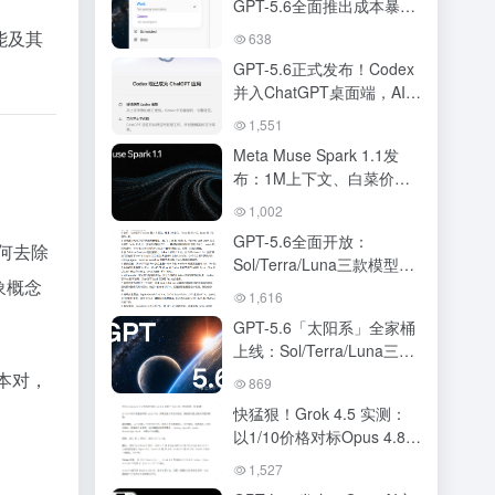
GPT-5.6全面推出成本暴打
Fable-5，ChatGPT与
能及其
638
Codex正式合体
GPT-5.6正式发布！Codex
并入ChatGPT桌面端，AI超
级应用时代正式开启
1,551
Meta Muse Spark 1.1发
布：1M上下文、白菜价
API，跑分接近Opus 4.8与
1,002
GPT-5.5
GPT-5.6全面开放：
何去除
Sol/Terra/Luna三款模型、
象概念
定价、性能跑分、
1,616
ChatGPT Work 全解读
GPT-5.6「太阳系」全家桶
上线：Sol/Terra/Luna三档
定价，ChatGPT与Codex合
本对，
869
体，OpenAI叫板Claude
快猛狠！Grok 4.5 实测：
Fable 5
以1/10价格对标Opus 4.8的
编程新王
1,527