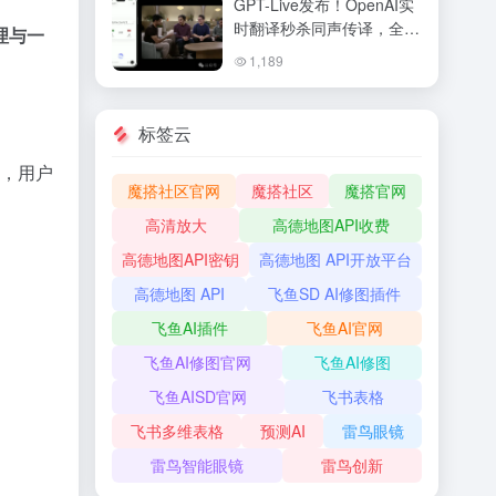
GPT-Live发布！OpenAI实
时翻译秒杀同声传译，全双
理与一
工语音交互让ChatGPT变
1,189
身真人
标签云
台，用户
魔搭社区官网
魔搭社区
魔搭官网
高清放大
高德地图API收费
高德地图API密钥
高德地图 API开放平台
高德地图 API
飞鱼SD AI修图插件
飞鱼AI插件
飞鱼AI官网
飞鱼AI修图官网
飞鱼AI修图
飞鱼AISD官网
飞书表格
飞书多维表格
预测AI
雷鸟眼镜
雷鸟智能眼镜
雷鸟创新