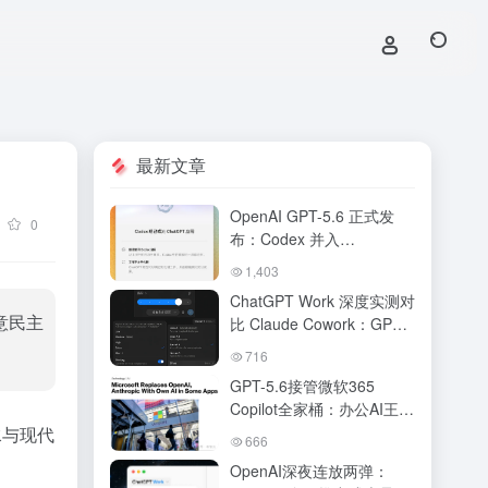
最新文章
OpenAI GPT-5.6 正式发
0
布：Codex 并入
ChatGPT，新版桌面端打
1,403
造「AI工作台」全解析
ChatGPT Work 深度实测对
意民主
比 Claude Cowork：GPT-
5.6 驱动下 OpenAI 真追上
716
来了吗？AI 办公 Agent 终
GPT-5.6接管微软365
极对决
Copilot全家桶：办公AI王座
易主，DeepSWE跑分碾压
水与现代
666
Claude，ChatGPT Work将
OpenAI深夜连放两弹：
Agent塞进手机