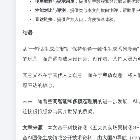
使用教程与提示词库
：提供新手教程和经过验证的优
性能对比与评测
：提供类似本文的横向测评，帮助用户
直达链接
：提供官方入口，方便快速体验。
结语
从“一句话生成海报”到“保持角色一致性生成系列漫画”
的玩具，而是逐渐成为设计师、创作者、营销人员乃
其意义不在于替代人类创意，而在于
释放创意
：将人
感表达的核心。
未来，随着
空间智能
和
多模态理解
的进一步发展，A
连接虚拟想象与真实世界的桥梁。
文章来源
：本文基于科技评测《五大真实场景横测GPT-i
合AI图像生成领域公开技术资料，由大国AI导航（da