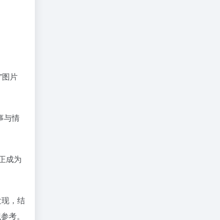
”图片
事与情
正成为
发现，结
识参考。