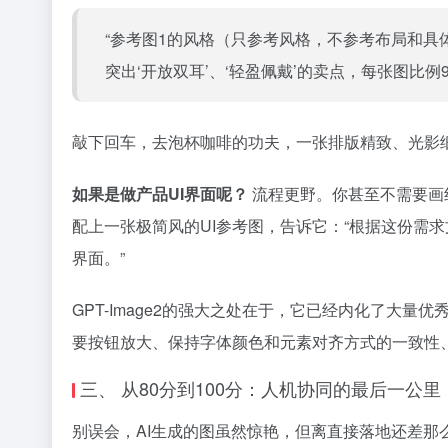
“参考图1的风格（只参考风格，不参考布局和具
突出‘开放双耳’、‘轻盈佩戴’的卖点，每张图比例9
敲下回车，去泡杯咖啡的功夫，一张排版精致、光影
如果是做产品UI界面呢？
流程更野。你甚至不需要画
配上一张极简风的UI参考图，告诉它：“根据这份需求
界面。”
GPT-Image2的强大之处在于，它已经内化了大
要按钮放大、保持字体颜色和元素对齐方式的一致性
三、 从80分到100分：人机协同的最后一公里
别误会，AI生成的图虽然惊艳，但离直接落地还差那么