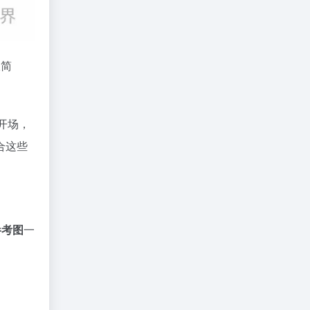
极简
开场，
合这些
参考图
一