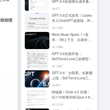
GPT-5.6全面推出成本暴打
Fable-5，ChatGPT与
677
Codex正式合体
GPT-5.6正式发布！Codex
加班助理
并入ChatGPT桌面端，AI超
级应用时代正式开启
1,595
Meta Muse Spark 1.1发
布：1M上下文、白菜价
API，跑分接近Opus 4.8与
1,089
GPT-5.5
GPT-5.6全面开放：
Sol/Terra/Luna三款模型、
定价、性能跑分、
1,667
ChatGPT Work 全解读
GPT-5.6「太阳系」全家桶
上线：Sol/Terra/Luna三档
定价，ChatGPT与Codex合
907
体，OpenAI叫板Claude
快猛狠！Grok 4.5 实测：
Fable 5
以1/10价格对标Opus 4.8的
编程新王
1,614