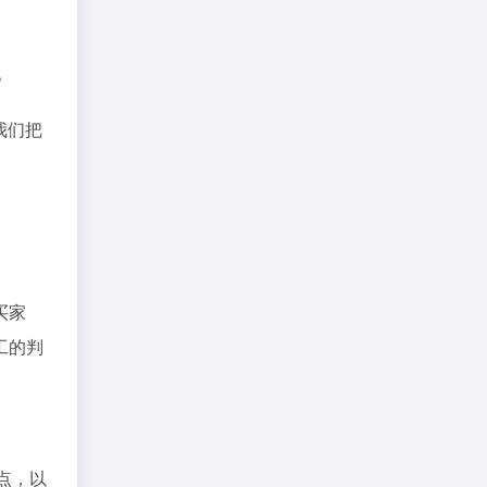
。
我们把
买家
工的判
。
冰点，以