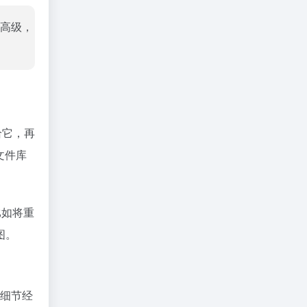
感高级，
给它，再
文件库
比如将重
图。
—细节经