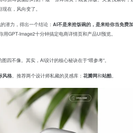
但现在，风向变了。
领域的潜力，得出一个结论：
AI不是来抢饭碗的，是来给你当免费
GPT-Image2十分钟搞定电商详情页和产品UI预览。
图四不像。其实，AI设计的核心秘诀在于“喂参考”。
标风格
。推荐两个设计师私藏的灵感库：
花瓣网
和
站酷
。