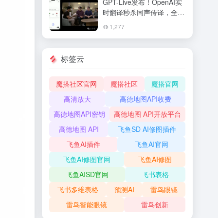
GPT-Live发布！OpenAI实
时翻译秒杀同声传译，全双
工语音交互让ChatGPT变
1,277
身真人
标签云
魔搭社区官网
魔搭社区
魔搭官网
高清放大
高德地图API收费
高德地图API密钥
高德地图 API开放平台
高德地图 API
飞鱼SD AI修图插件
飞鱼AI插件
飞鱼AI官网
飞鱼AI修图官网
飞鱼AI修图
飞鱼AISD官网
飞书表格
飞书多维表格
预测AI
雷鸟眼镜
雷鸟智能眼镜
雷鸟创新