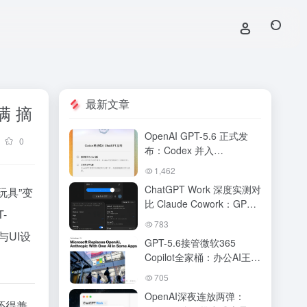
最新文章
满 摘
OpenAI GPT-5.6 正式发
0
布：Codex 并入
ChatGPT，新版桌面端打
1,462
造「AI工作台」全解析
ChatGPT Work 深度实测对
玩具”变
比 Claude Cowork：GPT-
-
5.6 驱动下 OpenAI 真追上
783
来了吗？AI 办公 Agent 终
与UI设
GPT-5.6接管微软365
极对决
Copilot全家桶：办公AI王座
易主，DeepSWE跑分碾压
705
Claude，ChatGPT Work将
OpenAI深夜连放两弹：
Agent塞进手机
还得兼