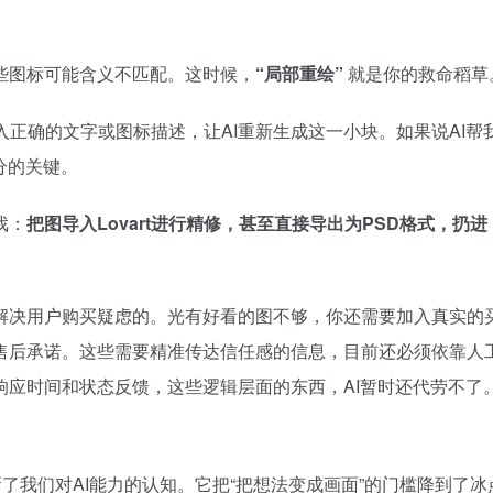
些图标可能含义不匹配。这时候，
“局部重绘”
就是你的救命稻草
入正确的文字或图标描述，让AI重新生成这一小块。如果说AI帮
分的关键。
戏：
把图导入Lovart进行精修，甚至直接导出为PSD格式，扔进
解决用户购买疑虑的。光有好看的图不够，你还需要加入真实的
售后承诺。这些需要精准传达信任感的信息，目前还必须依靠人
响应时间和状态反馈，这些逻辑层面的东西，AI暂时还代劳不了
刷新了我们对AI能力的认知。它把“把想法变成画面”的门槛降到了