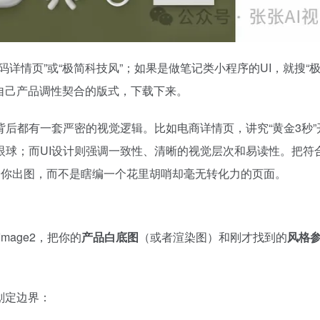
详情页”或“极简科技风”；如果是做笔记类小程序的UI，就搜“
跟自己产品调性契合的版式，下载下来。
背后都有一套严密的视觉逻辑。比如电商详情页，讲究“黄金3秒”
眼球；而UI设计则强调一致性、清晰的视觉层次和易读性。把符
”给你出图，而不是瞎编一个花里胡哨却毫无转化力的页面。
mage2，把你的
产品白底图
（或者渲染图）和刚才找到的
风格
划定边界：