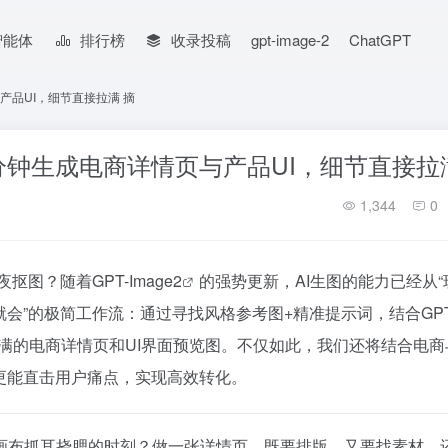
智能体
排行榜
收录投稿
gpt-image-2
ChatGPT
与产品UI，细节直接拉满 摘
10分钟生成电商详情页与产品UI，细节直接拉
1,344
0
夜抠图？随着
GPT-Image2
的强势更新，AI生图的能力已经从“
就会”的极简工作流：通过寻找风格参考图+精准提示词，结合GPT
拉满的电商详情页和UI界面预览图。不仅如此，我们还将结合电商
更能直击用户痛点，实现高效转化。
画布抓耳挠腮的时刻？做一张详情页，既要排版、又要找素材，