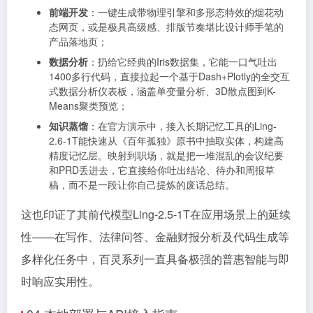
前端开发
：一键生成带物理引擎和多形态特效的烟花动
态网页，或是极具高级感、排版节奏堪比设计师手笔的
产品落地页；
数据分析
：扔给它经典的Iris数据集，它能一口气吐出
1400多行代码，直接拉起一个基于Dash+Plotly的全交互
式数据分析仪表板，涵盖单变量分析、3D散点图到K-
Means聚类预览；
知识蒸馏
：在官方演示中，接入长期记忆工具的Ling-
2.6-1T能快速从《百年孤独》原书中抽取实体，构建高
精度记忆层。映射到职场，就是把一堆混乱的会议纪要
和PRD丢进去，它直接给你吐出结论、待办和周报草
稿，而不是一段让你自己提炼的废话总结。
这也印证了其前代模型Ling-2.5-1T在应用场景上的延续
性——在写作、法律问答、金融财报分析及代码生成等
多样化任务中，百灵系列一直具备极强的普惠智能与即
时响应实用性。