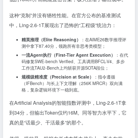
这种“克制”并没有牺牲性能。在官方公布的基准测试
中，Ling-2.6-1T展现出了恐怖的“工程级”统治力：
精英推理（Elite Reasoning）
：在AIME26数学推理评
测中拿下87.40分，领跑所有非思考类模型；
一流Agent执行（First-Tier Agent Execution）
：在代
码修复SWE-bench Verified、工具调用BFCL-V4、多步
工作流TAU2-Bench上均斩获开源SOTA段位；
规模级精准度（Precision at Scale）
：指令遵循
（IFBench）与长上下文理解（256K MRCR）双向满
格，复杂逻辑环境下一稳到底。
在Artificial Analysis的智能指数评测中，Ling-2.6-1T拿
到34分，但输出Token仅约16M。同等智力水平下，它
真的是“话最少、干活最多”的那个。