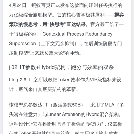
4月24日，蚂蚁百灵正式发布这款面向即时任务执行的
万亿级综合旗舰模型。它的核心哲学极其犀利——
摒弃
繁琐的慢思考，用“快思考”直达结果
。官方甚至给了一
个很极客的词：Contextual Process Redundancy
Suppression（上下文冗余抑制），在后训练阶段专门
压制模型“上来就长篇大论”的冲动。
02 1T参数+Hybrid架构，跑分与效率的双杀
Ling-2.6-1T之所以敢把Token效率作为VIP级指标来设
计，底气来自其底层架构的革新。
该模型总参数达1T（激活参数50B），采用了MLA（多
头潜在注意力）与Linear Attention的Hybrid混合架构。
这种设计让它在推断时具备了极强的“穿透力”，仅需极
低的Token开销就能直击答案，极大压缩了输出成本。