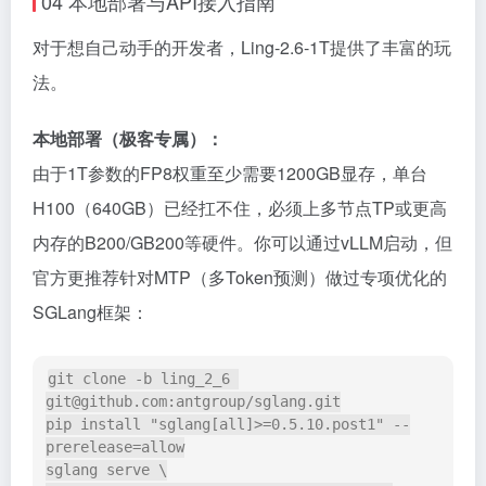
04 本地部署与API接入指南
对于想自己动手的开发者，Ling-2.6-1T提供了丰富的玩
法。
本地部署（极客专属）：
由于1T参数的FP8权重至少需要1200GB显存，单台
H100（640GB）已经扛不住，必须上多节点TP或更高
内存的B200/GB200等硬件。你可以通过vLLM启动，但
官方更推荐针对MTP（多Token预测）做过专项优化的
SGLang框架：
git 
clone
 -b ling_2_6 
git@github.com:antgroup/sglang.git

pip install 
"sglang[all]>=0.5.10.post1"
 --
prerelease=allow

sglang serve \
