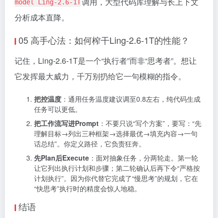
调用，大型代码库理解与长上下文
model Ling-2.6-1T
分析成本直降。
05 高手心法：如何榨干Ling-2.6-1T的性能？
记住，Ling-2.6-1T是一个“执行者”而非“思考者”。想让
它发挥最大威力，千万别扔给它一句模糊的指令。
把控温度
：通用任务温度建议调至0.8左右，纯代码生成
任务可以更低。
把工作流写进Prompt
：不要只说“写个方案”，要写：“先
理解目标→列出三种框架→选择最优→填充内容→一句
话总结”。你定义路径，它负责狂奔。
先Plan后Execute
：面对抽象任务，分两轮走。第一轮
让它列出执行计划和步骤；第二轮确认后再下令“严格按
计划执行”。因为你代替它完成了“慢思考”的规划，它在
“快思考”执行时的精度会惊人地稳。
结语