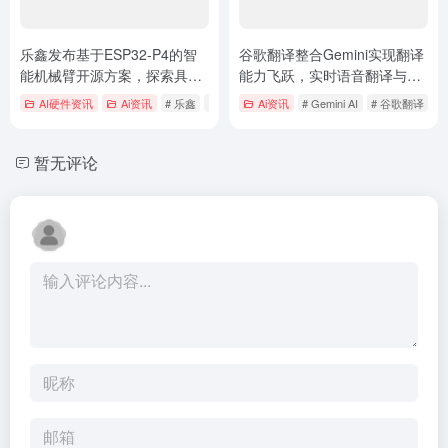
乐鑫发布基于ESP32-P4的智
谷歌翻译整合Gemini实现翻译
能机械臂开源方案，探索具身
能力飞跃，实时语音翻译与学
智能工业应用新路径
习功能全球扩展
AI硬件资讯
Ai资讯
# 乐鑫
# 乐鑫智能机械臂开源方案
Ai资讯
# Gemini AI
# 于ESP32-P4
# 谷歌翻译
暂无评论