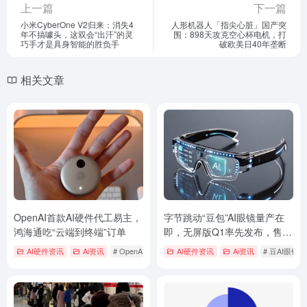
上一篇
下一篇
小米CyberOne V2归来：消失4
人形机器人「指尖心脏」国产突
年不搞噱头，这双会“出汗”的灵
围：898天攻克空心杯电机，打
巧手才是具身智能的胜负手
破欧美日40年垄断
相关文章
OpenAI首款AI硬件代工易主，
字节跳动“豆包”AI眼镜量产在
鸿海通吃“云端到终端”订单
即，无屏版Q1率先发布，售价
2000元以内
AI硬件资讯
Ai资讯
# OpenAIAI硬件
# OpenAI首款AI硬件
AI硬件资讯
Ai资讯
# 豆AI眼镜