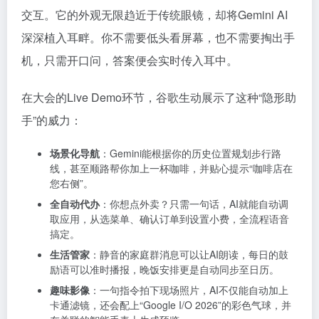
交互。它的外观无限趋近于传统眼镜，却将Gemini AI
深深植入耳畔。你不需要低头看屏幕，也不需要掏出手
机，只需开口问，答案便会实时传入耳中。
在大会的Live Demo环节，谷歌生动展示了这种“隐形助
手”的威力：
场景化导航
：Gemini能根据你的历史位置规划步行路
线，甚至顺路帮你加上一杯咖啡，并贴心提示“咖啡店在
您右侧”。
全自动代办
：你想点外卖？只需一句话，AI就能自动调
取应用，从选菜单、确认订单到设置小费，全流程语音
搞定。
生活管家
：静音的家庭群消息可以让AI朗读，每日的鼓
励语可以准时播报，晚饭安排更是自动同步至日历。
趣味影像
：一句指令拍下现场照片，AI不仅能自动加上
卡通滤镜，还会配上“Google I/O 2026”的彩色气球，并