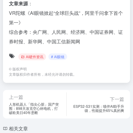
文章来源
：
VR陀螺《AI眼镜掀起“全球巨头战”，阿里千问拿下首个
第一》
综合参考：央广网、人民网、经济网、中国证券网、证
券时报、新华网、中国工信新闻网
AI硬件资讯
# AI眼镜
©
版权声明
文章版权归作者所有，未经允许请勿转载。
上一篇
下一篇
人形机器人「指尖心脏」国产突
ESP32-S31实测：喵伴AI助手升
围：898天攻克空心杯电机，打
级，性能提升65%真的爽
破欧美日40年垄断
相关文章