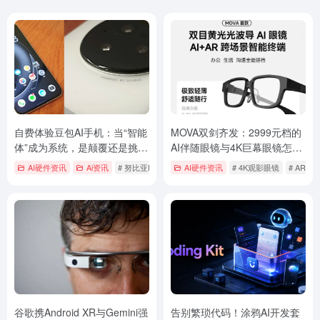
自费体验豆包AI手机：当“智能
MOVA双剑齐发：2999元档的
体”成为系统，是颠覆还是挑
AI伴随眼镜与4K巨幕眼镜怎么
战？
选？
AI硬件资讯
Ai资讯
# 努比亚M153
# 豆包AI手机
AI硬件资讯
# 4K观影眼镜
# AR S
谷歌携Android XR与Gemini强
告别繁琐代码！涂鸦AI开发套