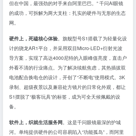
但在中国，最强劲的对手来自阿里巴巴。” 千问AI眼镜
的成功，可拆解为两大支柱：扎实的硬件与无形的生态
网。
硬件上，死磕核心体验
。旗舰型号S1搭载了为轻量化设
计的骁龙AR1平台，并采用双目Micro-LED+衍射光波
导方案，实现了高达4000尼特的入眼峰值亮度，直击户
外看不清的行业痛点。为了解决续航焦虑，其热插拔双
电池配合换电仓的设计，开创了“不断电”使用模式。3K
录制、超级夜景以及兼容处方镜片的日常化外观，都让
S1摆脱了“极客玩具”的标签，成为可全天候佩戴的设
备。
软件上，织就生活服务网
。这是千问眼镜最深的护城
河。单纯提供硬件的公司容易陷入“功能孤岛”，而阿里