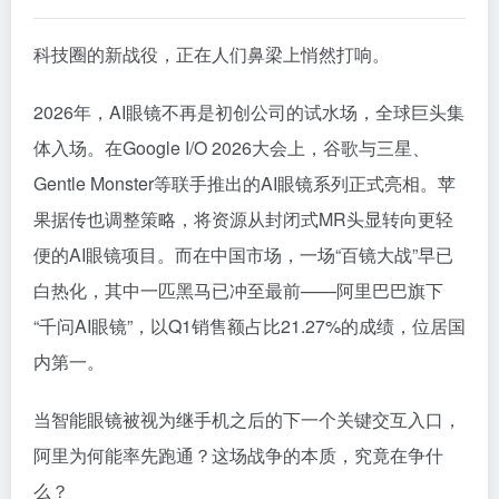
科技圈的新战役，正在人们鼻梁上悄然打响。
2026年，AI眼镜不再是初创公司的试水场，全球巨头集
体入场。在Google I/O 2026大会上，谷歌与三星、
Gentle Monster等联手推出的AI眼镜系列正式亮相。苹
果据传也调整策略，将资源从封闭式MR头显转向更轻
便的AI眼镜项目。而在中国市场，一场“百镜大战”早已
白热化，其中一匹黑马已冲至最前——阿里巴巴旗下
“千问AI眼镜”，以Q1销售额占比21.27%的成绩，位居国
内第一。
当智能眼镜被视为继手机之后的下一个关键交互入口，
阿里为何能率先跑通？这场战争的本质，究竟在争什
么？