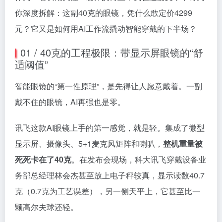
你深度拆解：这副40克的眼镜，凭什么敢定价4299
元？它又是如何用AI工作流撬动智能穿戴的下半场？
01 / 40克的工程极限：带显示屏眼镜的“舒
适阈值”
智能眼镜的“第一性原理”，是先得让人愿意戴着。一副
戴不住的眼镜，AI再强也是零。
讯飞这款AI眼镜上手的第一感觉，就是轻。集成了微型
显示屏、摄像头、5+1麦克风矩阵和喇叭，
整机重量被
死死卡在了40克
。在发布会现场，科大讯飞穿戴设备业
务部总经理林会杰甚至放上电子秤较真，显示读数40.7
克（0.7克为工艺误差），另一侧天平上，它甚至比一
颗高尔夫球还轻。