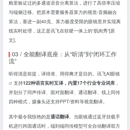
舱里验证过的多通道语音分离算法，进行了高倍率压缩
与端侧迁移。把原本需要服务器算力的视觉-音频融合
算法，塞进一副40克、算力极度受限的眼镜里并实现离
线实时处理，这正是讯飞在软硬一体上的“肌肉秀”[原
文]。
03 / 全能翻译底座：从“听清”到“闭环工作
流”
听得清是前提，译得准、用得爽才是目的。
讯飞AI眼镜
支持
122种语言实时互译，内置17个行业专业词库
，
并划分了同声传译、面对面翻译、通话翻译、线上同传
四种模式，摄像头还支持PPT/资料等视觉翻译。
其中最令我惊艳的是
通话翻译
。当眼镜通过蓝牙挂载手
机进行跨国通话时，端到端同传模型可全自动翻译双方