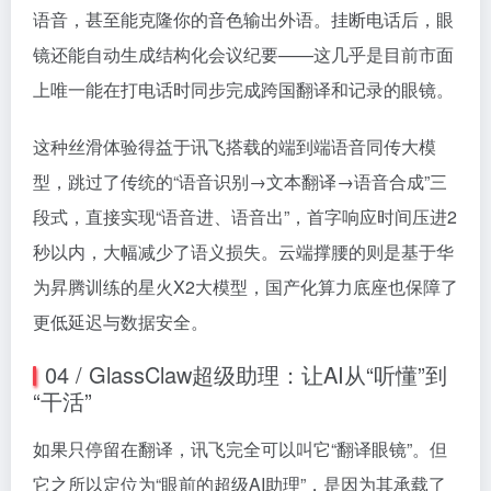
语音，甚至能克隆你的音色输出外语。挂断电话后，眼
镜还能自动生成结构化会议纪要——这几乎是目前市面
上唯一能在打电话时同步完成跨国翻译和记录的眼镜。
这种丝滑体验得益于讯飞搭载的端到端语音同传大模
型，跳过了传统的“语音识别→文本翻译→语音合成”三
段式，直接实现“语音进、语音出”，首字响应时间压进2
秒以内，大幅减少了语义损失。云端撑腰的则是基于华
为昇腾训练的星火X2大模型，国产化算力底座也保障了
更低延迟与数据安全。
04 / GlassClaw超级助理：让AI从“听懂”到
“干活”
如果只停留在翻译，讯飞完全可以叫它“翻译眼镜”。但
它之所以定位为“眼前的超级AI助理”，是因为其承载了