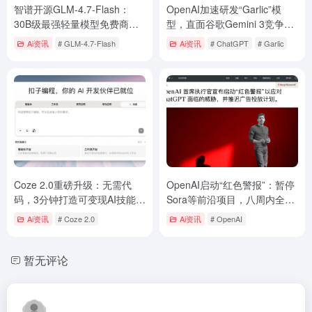
智谱开源GLM-4.7-Flash：
OpenAI加速研发“Garlic”模
30B级最强轻量模型免费商
型，直面谷歌Gemini 3竞争压
用，编程与通用场景性能双突
力
Ai资讯
# GLM-4.7-Flash
Ai资讯
# ChatGPT
# Garlic
破
Coze 2.0重磅升级：无需代
OpenAI启动“红色警报”：暂停
码，3分钟打造可变现AI技能，
Sora等前沿项目，八周内全力
AI开发平民化时代到来
押注ChatGPT求生
Ai资讯
# Coze 2.0
Ai资讯
# OpenAI
暂无评论