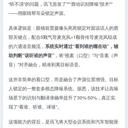
“听不清”的问题，讯飞首发了**“唇动识别降噪”技术**
——用眼睛帮耳朵锁定声源。
具体逻辑是：眼镜前置摄像头死死锁定对面说话人的唇
部关键点，配合5颗气导麦克风+1颗骨传导麦克风组成
的六通道音频流，
系统实时通过“看到谁的嘴在动”，辅
助判断“该听谁的声音”
，将“视素（口型）”与“音素（声
音）”对齐融合，精准剥离目标语音。
这并非简单的看口型，而是融合了声源位置增强、目标
人锁定的一整套多模态降噪系统。据悉，该技术让高噪
场景下的识别与翻译准确率提升了30%-50%，真正实
现了“看谁、听谁、译谁”。
这项能力的背后，是讯飞将大型会议系统和汽车智能座