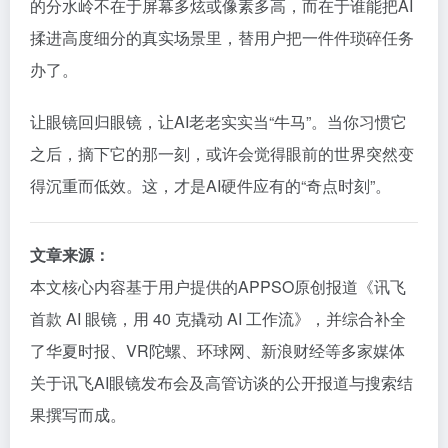
的分水岭不在于屏幕多炫或像素多高，而在于谁能把AI
揉进高度细分的真实场景里，替用户把一件件琐碎任务
办了。
让眼镜回归眼镜，让AI老老实实当“牛马”。当你习惯它
之后，摘下它的那一刻，或许会觉得眼前的世界突然变
得沉重而低效。这，才是AI硬件应有的“奇点时刻”。
文章来源：
本文核心内容基于用户提供的APPSO原创报道《讯飞
首款 AI 眼镜，用 40 克撬动 AI 工作流》，并综合补全
了华夏时报、VR陀螺、环球网、新浪财经等多家媒体
关于讯飞AI眼镜发布会及高管访谈的公开报道与搜索结
果撰写而成。