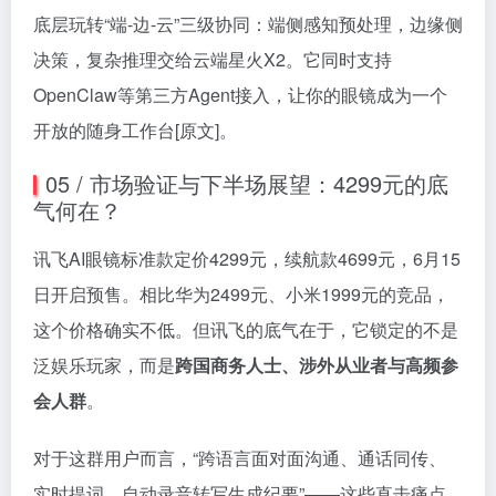
底层玩转“端-边-云”三级协同：端侧感知预处理，边缘侧
决策，复杂推理交给云端星火X2。它同时支持
OpenClaw等第三方Agent接入，让你的眼镜成为一个
开放的随身工作台[原文]。
05 / 市场验证与下半场展望：4299元的底
气何在？
讯飞AI眼镜标准款定价4299元，续航款4699元，6月15
日开启预售。相比华为2499元、小米1999元的竞品，
这个价格确实不低。但讯飞的底气在于，它锁定的不是
泛娱乐玩家，而是
跨国商务人士、涉外从业者与高频参
会人群
。
对于这群用户而言，“跨语言面对面沟通、通话同传、
实时提词、自动录音转写生成纪要”——这些直击痛点