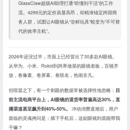
GlassClaw超级AI助理打通“听懂到干活”的工作
流。4299元的定价虽显高昂，却精准锚定跨国商
务人群，试图让AI眼镜从“尝鲜玩具”蜕变为“不可替
代的效率主机”。
2026年还没过半，市面上已经冒出了30多款AI眼镜。
从华为、小米、Rokid到跨界做菜的眼镜老板，百镜齐
放，卷像素、卷屏幕、卷联名，热闹非凡。
但喧嚣之下，有一个刺眼的数据常被选择性地忽略：
目
前主流电商平台上，AI眼镜的退货率普遍高达30%，直
播渠道甚至飙升到40%-50%。
冲动消费退潮后，用户
面临的灵魂拷问是：摘下手机后，这副眼镜到底能帮我
干嘛？