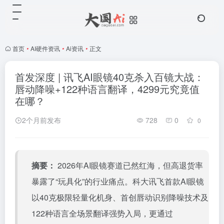
首页
•
AI硬件资讯
•
Ai资讯
•
正文
首发深度 | 讯飞AI眼镜40克杀入百镜大战：
唇动降噪+122种语言翻译，4299元究竟值
在哪？
2个月前发布
728
0
0
摘要：
2026年AI眼镜赛道已然红海，但高退货率
暴露了“玩具化”的行业痛点。科大讯飞首款AI眼镜
以40克极限轻量化机身、首创唇动识别降噪技术及
122种语言全场景翻译强势入局，更通过