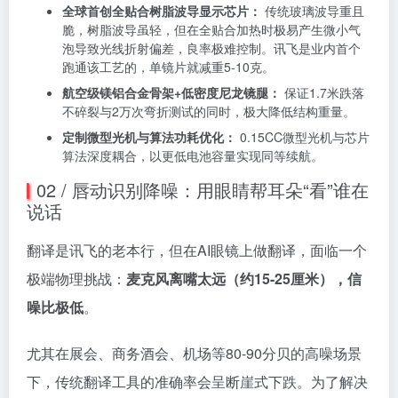
全球首创全贴合树脂波导显示芯片：
传统玻璃波导重且
脆，树脂波导虽轻，但在全贴合加热时极易产生微小气
泡导致光线折射偏差，良率极难控制。讯飞是业内首个
跑通该工艺的，单镜片就减重5-10克。
航空级镁铝合金骨架+低密度尼龙镜腿：
保证1.7米跌落
不碎裂与2万次弯折测试的同时，极大降低结构重量。
定制微型光机与算法功耗优化：
0.15CC微型光机与芯片
算法深度耦合，以更低电池容量实现同等续航。
02 / 唇动识别降噪：用眼睛帮耳朵“看”谁在
说话
翻译是讯飞的老本行，但在AI眼镜上做翻译，面临一个
极端物理挑战：
麦克风离嘴太远（约15-25厘米），信
噪比极低
。
尤其在展会、商务酒会、机场等80-90分贝的高噪场景
下，传统翻译工具的准确率会呈断崖式下跌。为了解决