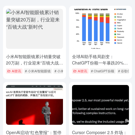
小米AI智能眼镜累计销量突破
全球AI助手格局剧变：
20万副，行业迎来“百镜大战”
ChatGPT份额一年暴跌20%，
新时代
谷歌Gemini强势崛起破20%
Ai资讯
# 小米AI智能眼镜
# 小米AI智能眼镜销量
Ai资讯
# ChatGPT份额
# 谷歌Gemi
OpenAI启动“红色警报”：暂停
Cursor Composer 2.5 炸场：