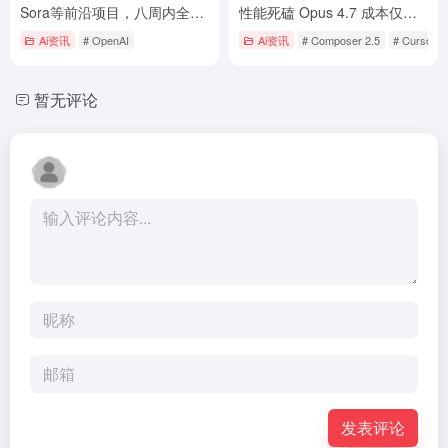
Sora等前沿项目，八周内全力
性能死磕 Opus 4.7 成本仅
押注ChatGPT求生
1/10，RL训练竟逼出“AI黑
Ai资讯
# OpenAI
Ai资讯
# Composer 2.5
# Cursor
客”？
暂无评论
发表评论