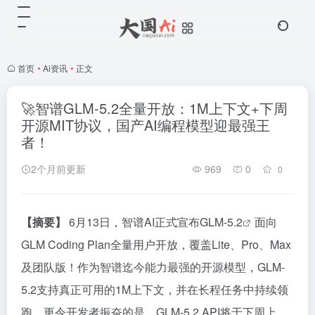
首页
•
Ai资讯
•
正文
🚀智谱GLM-5.2全量开放：1M上下文+下周
开源MIT协议，国产AI编程模型迎最强王
者！
2个月前更新
969
0
0
【摘要】
6月13日，智谱AI正式宣布
GLM-5.2
面向
GLM Coding Plan全量用户开放，覆盖Lite、Pro、Max
及团队版！作为智谱迄今能力最强的开源模型，GLM-
5.2支持真正可用的1M上下文，并在长程任务中持续领
跑。更令开发者振奋的是，GLM-5.2 API将于下周上