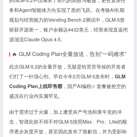
的GLM-5.2不仅继承了前代的高效与敏捷，更在复杂任
务和Agent智能体方向实现了质的飞跃。在考验AI长期
规划与经营能力的Vending Bench 2测试中，GLM-5曾
斩获开源第一，账户余额达4432美元，经营表现直逼闭
源顶流Claude Opus 4.5。
🔥 GLM Coding Plan全量放送，告别“一码难求”
此次GLM-5.2的全量开放，无疑是给苦苦等候的开发者
们打了一针强心剂。早在今年2月GLM-5发布时，
GLM
Coding Plan上线即售罄
，
国产AI编程
套餐被抢空的
盛况在行业内实属罕见。
由于需求过于火爆，加上遭受灰产号池和黄牛党的冲
击，智谱此前不得不对GLM-5按照Max、Pro、Lite的顺
序逐步灰度开放，甚至因此发布了致歉信，并为受影响