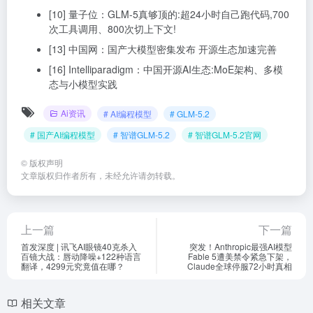
[10] 量子位：GLM-5真够顶的:超24小时自己跑代码,700
次工具调用、800次切上下文!
[13] 中国网：国产大模型密集发布 开源生态加速完善
[16] Intelliparadigm：中国开源AI生态:MoE架构、多模
态与小模型实践
Ai资讯
# AI编程模型
# GLM-5.2
# 国产AI编程模型
# 智谱GLM-5.2
# 智谱GLM-5.2官网
©
版权声明
文章版权归作者所有，未经允许请勿转载。
上一篇
下一篇
首发深度 | 讯飞AI眼镜40克杀入
突发！Anthropic最强AI模型
百镜大战：唇动降噪+122种语言
Fable 5遭美禁令紧急下架，
翻译，4299元究竟值在哪？
Claude全球停服72小时真相
相关文章