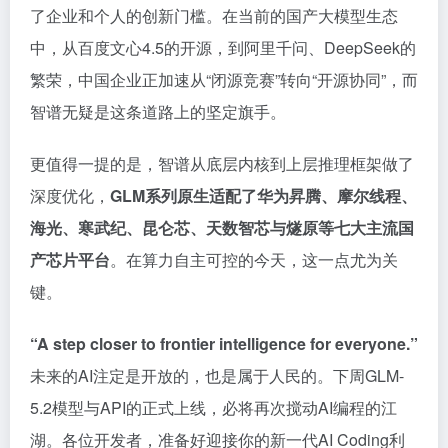
了企业和个人的创新门槛。在当前的国产大模型生态
中，从百度文心4.5的开源，到阿里千问、DeepSeek的
繁荣，中国企业正加速从“闭源竞赛”转向“开源协同”，而
智谱无疑是这条道路上的坚定旗手。
更值得一提的是，智谱从底层内核到上层推理框架做了
深度优化，
GLM系列原生适配了华为昇腾、摩尔线程、
海光、寒武纪、昆仑芯、天数智芯与燧原等七大主流国
产芯片平台
。在算力自主可控的今天，这一点尤为关
键。
“A step closer to frontier intelligence for everyone.”
未来的AI注定是开放的，也是属于人民的。下周GLM-
5.2模型与API的正式上线，必将再次搅动AI编程的江
湖。各位开发者，准备好迎接你的新一代AI Coding利