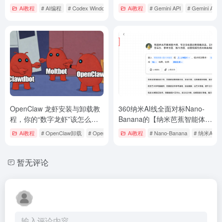
AI
Ai教程
# AI编程
# Codex Windows
# Codex Windows 安装
Ai教程
# Gemini API
# Gemini AP
OpenClaw 龙虾安装与卸载教
360纳米AI线全面对标Nano-
程，你的“数字龙虾”该怎么
Banana的【纳米芭蕉智能体】
养？
附5大玩法&提示词
Ai教程
# OpenClaw卸载
# OpenClaw安装
Ai教程
# OpenClaw教程
# Nano-Banana
# 纳米AI
暂无评论