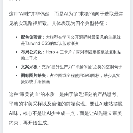
这种”AI味”并非偶然，而是AI为了”求稳”倾向于选取最常
见的实现路径所致。具体表现为四个典型特征：
配色偏蓝紫
：大模型在学习公开源码时最常见的主题就
是Tailwind-CSS的默认蓝紫渐变
布局公式化
：Hero + 三卡片 / 两列等固定模板被复制粘
贴上千次
文案呆板
：充斥”提升生产力””卓越体验”之类的空洞句子
图标图片缺失
：占位图或全程使用SVG图标，缺少真实
摄影或手绘插画
这种”审美贫血”的本质，是由于缺乏深刻的产品思考、
平庸的审美采样以及偷懒的前端实现。要让AI建站摆脱
AI味，核心不是让AI少生成一点，而是让AI先建立审美
约束，再开始生成。