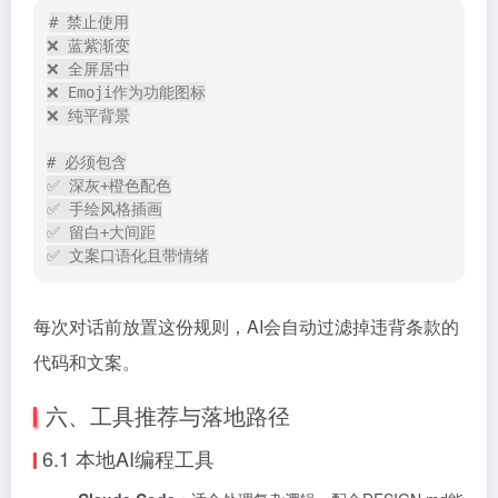
# 禁止使用
❌ 蓝紫渐变

❌ 全屏居中

❌ Emoji作为功能图标

❌ 纯平背景

# 必须包含
✅ 深灰
+
橙色配色

✅ 手绘风格插画

✅ 留白
+
大间距

✅ 文案口语化且带情绪
每次对话前放置这份规则，AI会自动过滤掉违背条款的
代码和文案。
六、工具推荐与落地路径
6.1 本地AI编程工具