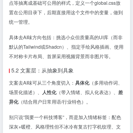
点等抽离成基础可公用的样式，定义一个global.css放
置在公用目录下，后期直接用这个文件中的变量，做到
统一管理。
具体去AI味方向包括：挑选小众但质量高的UI库（而非
默认的Tailwind或Shadcn）、指定手绘风格插画、使用
不对称卡片布局、首屏采用视频背景而非图片等。
5.2 文案层：从抽象到具象
文案去AI味可从三个角度切入：
具体化
（多用动作词、
场景化描述）、
人性化
（带入情绪、拟人化表达）、
差
异化
（结合用户日常用语/行业特色）。
别只说”我要一个科技博客”，而是加入情绪标签：配色
深灰+暖橙、风格理性但不冰冷有复古打字机纹理、文