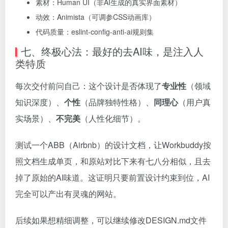
素材：Human UI（非AI生成的真实界面素材）
动效：Animista（可调参CSS动画库）
代码质量：eslint-config-anti-ai规则集
七、终极心法：最好的去AI味，是注入人
类特质
每次交付前问自己：这个设计是否体现了
专业性
（领域
知识深度）、
个性
（品牌独特性格）、
同理心
（用户真
实场景）、
不完美
（人性化细节）。
测试一个ABB（Airbnb）的设计文档，让Workbuddy按
照文档生成单页，和原站对比下来有七八分相似，且去
掉了原始的AI味道。这证明只要前置设计约束到位，AI
完全可以产出有灵魂的网站。
后续如果想精细调整，可以继续修改DESIGN.md文件