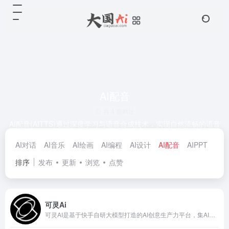
AI配音
共 4 篇网址
AI配音(AITTS)通过深度学习与语音合成技术，实现自然流畅的语音
生成与角色化音色定制，广泛应用于影视解说、有声书制作、广告
AI对话
AI音乐
AI绘画
AI编程
AI设计
AI配音
AIPPT
Ai
宣传、游戏动画、在线教育等领域。
排序
发布
更新
浏览
点赞
可灵Ai
可灵AI是基于快手自研大模型打造的AI创意生产力平台，集AI绘画与AI视频生成于一体，支持文生图、图生图、文生视频、图生视频、视频续写及多人协作等功能。可灵Ai官网入口：kling.kuaishou.com