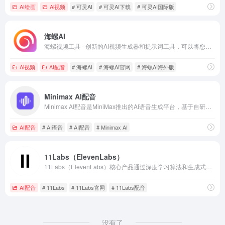
AI绘画
Ai视频
# 可灵AI
# 可灵AI下载
# 可灵AI国际版
海螺AI
海螺视频工具 - 创新的AI视频生成器和提示词工具，可以将您的想法转化为精美的AI视频。只需一段文字，即可借助尖端的AI技术，在短时间内创作出引人入胜的视觉作品。现在就用海螺视频释放您的创造力吧。
Ai视频
AI配音
# 海螺AI
# 海螺AI官网
# 海螺AI海外版
Minimax AI配音
Minimax AI配音是MiniMax推出的AI语音生成平台，基于自研Speech-02-HD模型，支持300+种音色、17+语种（含中、英、日、韩、阿拉伯语等）及情绪化语音合成。覆盖跨境电商、短视频、广告、教育等领域。Minimax AI配音官网入口：https://www.minimaxi.com/audio
AI配音
# AI语音
# AI配音
# Minimax AI
11Labs（ElevenLabs）
11Labs（ElevenLabs）核心产品通过深度学习算法和生成式人工智能技术，提供文本转语音（TTS）、声音克隆、多语言语音合成及语音编辑等功能，广泛应用于视频配音、游戏开发、虚拟助手、教育等领域。11Labs官网入口：https://elevenlabs.io
AI配音
# 11Labs
# 11Labs官网
# 11Labs配音
没有了