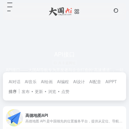
API接口
共 3 篇网址
API接口——大国AI导航专为开发者与企业打造的“高速通道”，一站
式汇聚全球主流与新兴大模型的官方调用入口，覆盖文本、图像、
AI对话
AI音乐
AI绘画
AI编程
AI设计
AI配音
AIPPT
Ai
音频、视频、代码、地图、天气等多种能力，提供价格方案、速率
限制、上下文长度、SDK、调试沙箱及最佳实践，让创意即刻落
排序
发布
更新
浏览
点赞
地，让 AI 成为你的生产级能力。
高德地图API
高德地图 API 是中国领先的位置服务平台，提供从定位、导航到地理围栏的全场景解决方案。凭借高精度算法、低延迟响应和丰富的开发者工具，高德地图 API 已服务全球超百万开发者，覆盖交通、物流、零售、政务等行业。