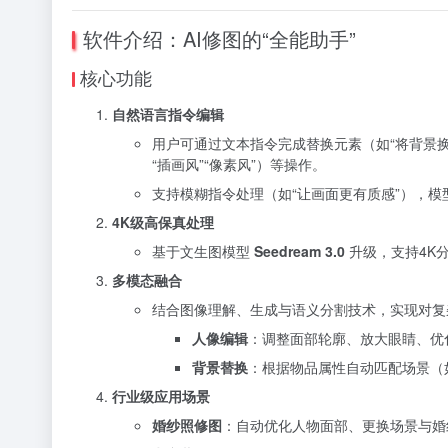
软件介绍：AI修图的“全能助手”
核心功能
自然语言指令编辑
用户可通过文本指令完成替换元素（如“将背景换
“插画风”“像素风”）等操作。
支持模糊指令处理（如“让画面更有质感”），
4K级高保真处理
基于文生图模型
Seedream 3.0
升级，支持4K
多模态融合
结合图像理解、生成与语义分割技术，实现对复
人像编辑
：调整面部轮廓、放大眼睛、优
背景替换
：根据物品属性自动匹配场景（
行业级应用场景
婚纱照修图
：自动优化人物面部、更换场景与婚