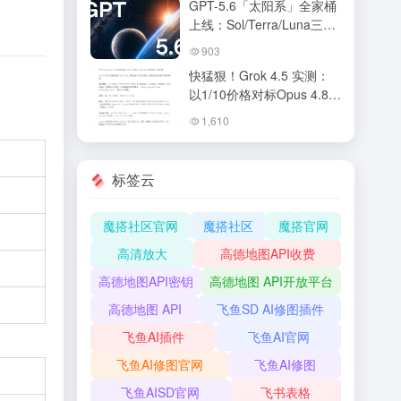
GPT-5.6「太阳系」全家桶
上线：Sol/Terra/Luna三档
定价，ChatGPT与Codex合
903
体，OpenAI叫板Claude
快猛狠！Grok 4.5 实测：
Fable 5
以1/10价格对标Opus 4.8的
编程新王
1,610
标签云
魔搭社区官网
魔搭社区
魔搭官网
高清放大
高德地图API收费
高德地图API密钥
高德地图 API开放平台
高德地图 API
飞鱼SD AI修图插件
飞鱼AI插件
飞鱼AI官网
飞鱼AI修图官网
飞鱼AI修图
飞鱼AISD官网
飞书表格