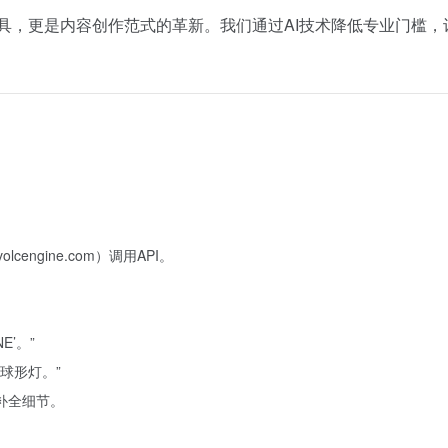
是一个工具，更是内容创作范式的革新。我们通过AI技术降低专业门槛
.volcengine.com
）调用API。
E’。”
球形灯。”
补全细节。