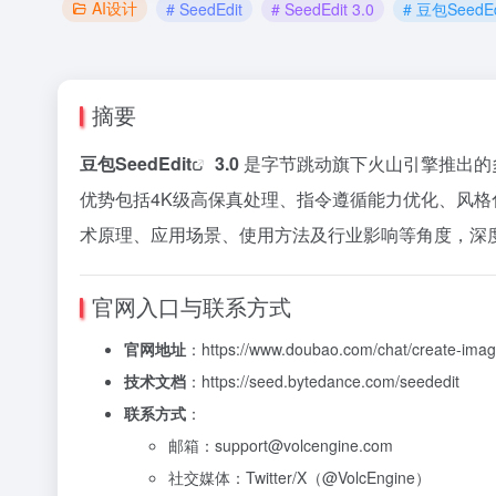
AI设计
# SeedEdit
# SeedEdit 3.0
# 豆包SeedEdi
摘要
豆包
SeedEdit
3.0
是字节跳动旗下火山引擎推出的
优势包括4K级高保真处理、指令遵循能力优化、风
术原理、应用场景、使用方法及行业影响等角度，深度
官网入口与联系方式
官网地址
：
https://www.doubao.com/chat/create-ima
技术文档
：
https://seed.bytedance.com/seededit
联系方式
：
邮箱：
support@volcengine.com
社交媒体：Twitter/X（@VolcEngine）