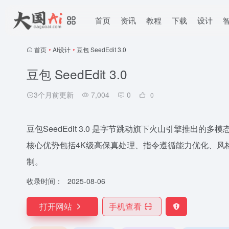
首页
资讯
教程
下载
设计
首页
•
AI设计
•
豆包 SeedEdit 3.0
豆包 SeedEdit 3.0
3个月前更新
7,004
0
0
豆包SeedEdit 3.0 是字节跳动旗下火山引擎推出
核心优势包括4K级高保真处理、指令遵循能力优化、风
制。
收录时间：
2025-08-06
打开网站
手机查看