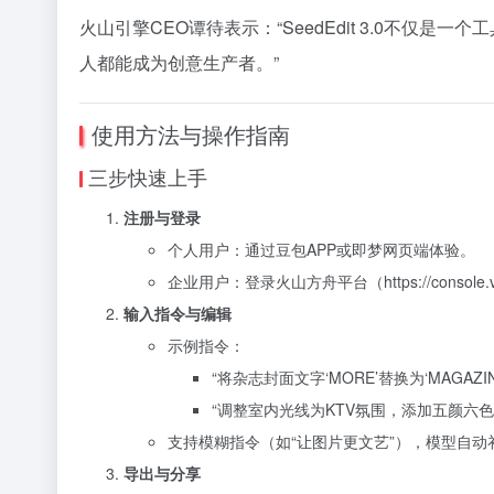
火山引擎CEO谭待表示：“SeedEdit 3.0不仅
人都能成为创意生产者。”
使用方法与操作指南
三步快速上手
注册与登录
个人用户：通过豆包APP或即梦网页端体验。
企业用户：登录火山方舟平台（
https://console
输入指令与编辑
示例指令：
“将杂志封面文字‘MORE’替换为‘MAGAZIN
“调整室内光线为KTV氛围，添加五颜六色
支持模糊指令（如“让图片更文艺”），模型自动
导出与分享