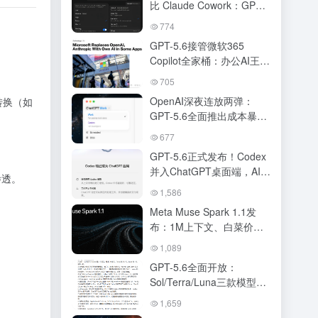
比 Claude Cowork：GPT-
5.6 驱动下 OpenAI 真追上
774
来了吗？AI 办公 Agent 终
GPT-5.6接管微软365
极对决
Copilot全家桶：办公AI王座
易主，DeepSWE跑分碾压
705
Claude，ChatGPT Work将
OpenAI深夜连放两弹：
转换（如
Agent塞进手机
GPT-5.6全面推出成本暴打
Fable-5，ChatGPT与
677
Codex正式合体
GPT-5.6正式发布！Codex
并入ChatGPT桌面端，AI超
渗透。
级应用时代正式开启
1,586
Meta Muse Spark 1.1发
布：1M上下文、白菜价
API，跑分接近Opus 4.8与
1,089
GPT-5.5
GPT-5.6全面开放：
Sol/Terra/Luna三款模型、
定价、性能跑分、
1,659
ChatGPT Work 全解读