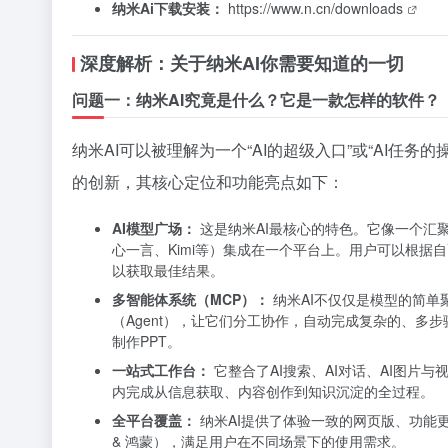
纳米Ai下载安装：
https://www.n.cn/downloads
深度解析：关于纳米AI你需要知道的一切
问题一：纳米AI究竟是什么？它是一款怎样的软件？
纳米AI可以被理解为一个“AI的超级入口”或“AI任
的创新，其核心定位和功能亮点如下：
AI模型广场：
这是纳米AI最核心的特色。它像一个汇聚了
心一言、Kimi等）集成在一个平台上。用户可以根
以获取最佳结果。
多智能体系统（MCP）：
纳米AI不仅仅是模型的简单
（Agent），让它们分工协作，自动完成复杂的、
制作PPT。
一站式工作台：
它整合了AI搜索、AI对话、AI图片
内完成从信息获取、内容创作到知识沉淀的全过程。
全平台覆盖：
纳米AI提供了体验一致的网页版、功能更强大的P
& 鸿蒙），满足用户在不同场景下的使用需求。