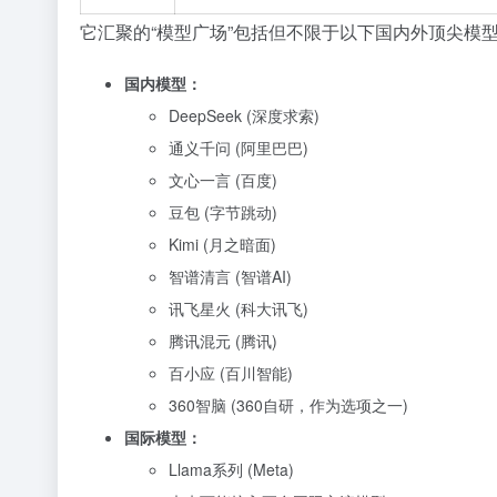
它汇聚的“模型广场”包括但不限于以下国内外顶尖模型
国内模型：
DeepSeek (深度求索)
通义千问 (阿里巴巴)
文心一言 (百度)
豆包 (字节跳动)
Kimi (月之暗面)
智谱清言 (智谱AI)
讯飞星火 (科大讯飞)
腾讯混元 (腾讯)
百小应 (百川智能)
360智脑 (360自研，作为选项之一)
国际模型：
Llama系列 (Meta)