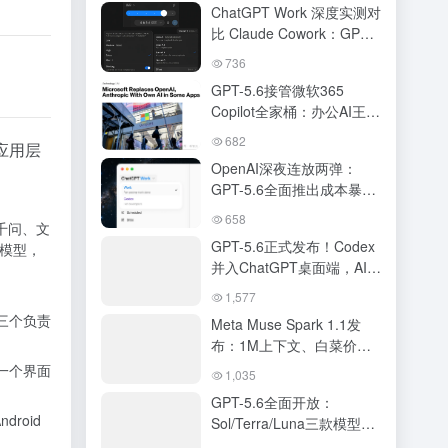
ChatGPT Work 深度实测对
比 Claude Cowork：GPT-
5.6 驱动下 OpenAI 真追上
736
来了吗？AI 办公 Agent 终
GPT-5.6接管微软365
极对决
Copilot全家桶：办公AI王座
易主，DeepSWE跑分碾压
682
应用层
Claude，ChatGPT Work将
OpenAI深夜连放两弹：
Agent塞进手机
GPT-5.6全面推出成本暴打
Fable-5，ChatGPT与
658
千问、文
Codex正式合体
GPT-5.6正式发布！Codex
的模型，
并入ChatGPT桌面端，AI超
级应用时代正式开启
1,577
三个负责
Meta Muse Spark 1.1发
布：1M上下文、白菜价
API，跑分接近Opus 4.8与
一个界面
1,035
GPT-5.5
GPT-5.6全面开放：
roid
Sol/Terra/Luna三款模型、
定价、性能跑分、