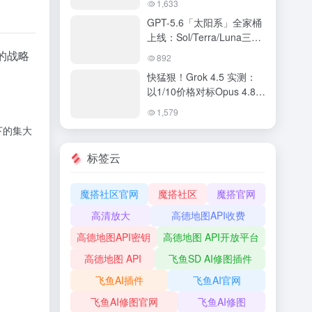
1,633
ChatGPT Work 全解读
GPT-5.6「太阳系」全家桶
上线：Sol/Terra/Luna三档
定价，ChatGPT与Codex合
的战略
892
体，OpenAI叫板Claude
快猛狠！Grok 4.5 实测：
Fable 5
以1/10价格对标Opus 4.8的
编程新王
。
1,579
下的集大
标签云
魔搭社区官网
魔搭社区
魔搭官网
高清放大
高德地图API收费
高德地图API密钥
高德地图 API开放平台
高德地图 API
飞鱼SD AI修图插件
飞鱼AI插件
飞鱼AI官网
飞鱼AI修图官网
飞鱼AI修图