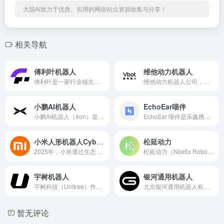
大国Ai致力于优质、实用的网络站点资源收集与分享！
相关导航
傅利叶机器人
维他动力机器人
傅利叶是一家行业领先的通用机器人企业，致力于通过全栈式机器人技术赋能人类生活，拓展未来生活方式的边界。
维他动力机器人公司，以“打造家庭与个人的智能伙伴”为使命，已推出首款智能伴随机器人Vbot，并计划在未来三年内覆盖户外、室内及服务场景。
小鹏AI机器人
EchoEar喵伴
小鹏AI机器人（Iron）是小鹏汽车基于智能汽车技术积累，向人形机器人领域拓展的核心产品。
EchoEar 喵伴是乐鑫携手火山引擎扣子大模型团队打造的智能 AI 开发套件，适用于玩具、智能音箱、智能中控等需要大模型赋能的语音交互类产品。
小米人形机器人CyberOne
松延动力
2025年，小米通过生态链整合与技术迭代，推动小米人形机器人CyberOne（铁大）从实验室走向小规模量产，并计划拓展至家庭护理、智能制造等核心场景。
松延动力（Noetix Robotics）是一家专注于通用人工智能本体、机器人仿生及具身操作系统研发的科技公司，成立于2023年9月，总部位于北京昌平未来科学城。已推出多款具有技术突破的产品，如N1、N2、Dora等。松延动力官网入口：www.noetixrobotics.com
宇树机器人
银河通用机器人
宇树科技（Unitree）作为全球领先的高性能足式机器人研发企业，凭借自研技术、成本优势和开源生态，正在重塑人形机器人的商业化路径。
北京银河通用机器人有限公司（Galbot）是一家专注于具身多模态大模型通用机器人研发的创新企业，成立于2023年5月。通过合成数据驱动的具身智能训练技术，银河通用已在零售、工业、医疗等场景中实现机器人规模化落地。
暂无评论