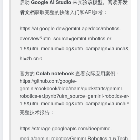
启动
Google AI Studio
来实验该模型。阅读
开发
者文档
获取完整的快速入门和API参考：
https://ai.google.dev/gemini-api/docs/robotics-
overview?utm_source=gemini-robotics-er-
1.5&utm_medium=blog&utm_campaign=launch&
hl=zh-cn
官方的
Colab notebook
查看实际应用案例：
https://github.com/google-
gemini/cookbook/blob/main/quickstarts/gemini-
robotics-er.ipynb?utm_source=gemini-robotics-er-
1.5&utm_medium=blog&utm_campaign=launch
完整技术报告：
https://storage.googleapis.com/deepmind-
media/gemini-robotics/Gemini-Robotics-1-5-Tech-