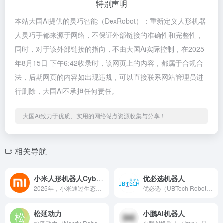
特别声明
本站大国Ai提供的灵巧智能（DexRobot）：重新定义人形机器
人灵巧手都来源于网络，不保证外部链接的准确性和完整性，
同时，对于该外部链接的指向，不由大国Ai实际控制，在2025
年8月15日 下午6:42收录时，该网页上的内容，都属于合规合
法，后期网页的内容如出现违规，可以直接联系网站管理员进
行删除，大国Ai不承担任何责任。
大国Ai致力于优质、实用的网络站点资源收集与分享！
相关导航
小米人形机器人CyberOne
优必选机器人
2025年，小米通过生态链整合与技术迭代，推动小米人形机器人CyberOne（铁大）从实验室走向小规模量产，并计划拓展至家庭护理、智能制造等核心场景。
优必选（UBTech Robotics）是中国人工智能与人形机器人领域的领军企业，核心产品包括工业级人形机器人 Walker S2、轮式人形机器人 Cruzr S2、教育陪伴机器人 Alpha Ebot 及第五代灵巧手等，覆盖智能制造、教育、医疗、服务等多个领域。
松延动力
小鹏AI机器人
松延动力（Noetix Robotics）是一家专注于通用人工智能本体、机器人仿生及具身操作系统研发的科技公司，成立于2023年9月，总部位于北京昌平未来科学城。已推出多款具有技术突破的产品，如N1、N2、Dora等。松延动力官网入口：www.noetixrobotics.com
小鹏AI机器人（Iron）是小鹏汽车基于智能汽车技术积累，向人形机器人领域拓展的核心产品。