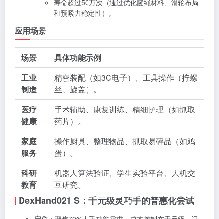
寿命超过50万次（通过优化腱绳材料、滑轮布局
和预紧力稳定性）。
应用场景
场景
具体功能示例
工业
精密装配（如3C电子）、工具操作（拧螺
制造
丝、旋盖）。
医疗
手术辅助、康复训练、精细护理（如抓取
健康
药片）。
家庭
操作厨具、整理物品、抓取易碎品（如鸡
服务
蛋）。
科研
机器人算法验证、学生实验平台、人机交
教育
互研究。
DexHand021 S：千元级灵巧手的普惠化尝试
定位
：聚焦70%人手功能需求，成本控制在千元级，适