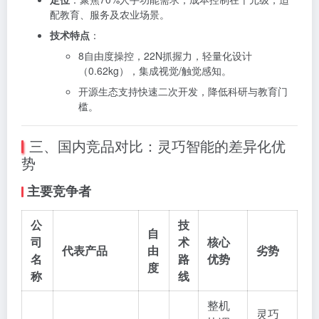
配教育、服务及农业场景。
技术特点
：
8自由度操控，22N抓握力，轻量化设计
（0.62kg），集成视觉/触觉感知。
开源生态支持快速二次开发，降低科研与教育门
槛。
三、国内竞品对比：灵巧智能的差异化优
势
主要竞争者
公
技
自
司
术
核心
代表产品
由
劣势
名
路
优势
度
称
线
整机
灵巧