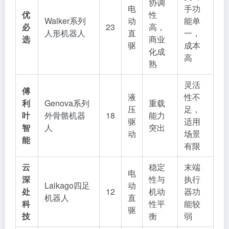
协调
电
手功
优
性
Walker系列
动
能单
必
23
高，
人形机器人
直
一，
选
商业
驱
成本
化成
高
熟
灵活
傅
液
性不
利
Genova系列
重载
压
足，
叶
外骨骼机器
18
能力
驱
适用
智
人
突出
动
场景
能
有限
云
稳定
末端
电
深
性与
执行
Laikago四足
动
处
12
机动
器功
机器人
直
科
性平
能较
驱
技
衡
弱