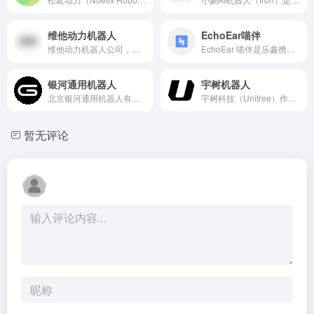
维他动力机器人
EchoEar喵伴
维他动力机器人公司，以“打造家庭与个人的智能伙伴”为使命，已推出首款智能伴随机器人Vbot，并计划在未来三年内覆盖户外、室内及服务场景。
EchoEar 喵伴是乐鑫携手火山引擎扣子大模型团队打造的智能 AI 开发套件，适用于玩具、智能音箱、智能中控等需要大模型赋能的语音交互类产品。
银河通用机器人
宇树机器人
北京银河通用机器人有限公司（Galbot）是一家专注于具身多模态大模型通用机器人研发的创新企业，成立于2023年5月。通过合成数据驱动的具身智能训练技术，银河通用已在零售、工业、医疗等场景中实现机器人规模化落地。
宇树科技（Unitree）作为全球领先的高性能足式机器人研发企业，凭借自研技术、成本优势和开源生态，正在重塑人形机器人的商业化路径。
暂无评论