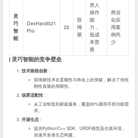
类人
操作
商业
灵
双
能
化应
巧
DexHand021
22
绳
力，
用案
智
Pro
驱
低成
例尚
能
本普
少
惠
灵巧智能的竞争壁垒
技术路线创新
：
双绳驱技术在柔顺性与寿命上的突破，解决了传统
刚性直驱的局限性。
场景适配性
：
从工业制造到家庭服务，覆盖80%通用手部功能需
求。
开源生态
：
提供Python/C++ SDK、URDF模型及仿真环境，
加速开发者生态构建。