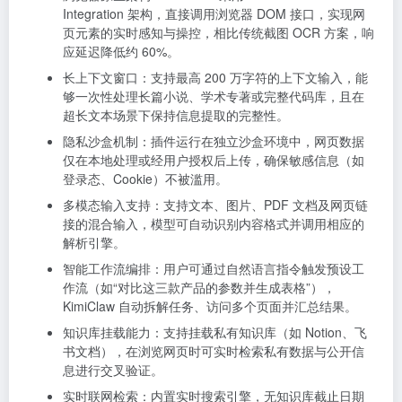
Integration 架构，直接调用浏览器 DOM 接口，实现网
页元素的实时感知与操控，相比传统截图 OCR 方案，响
应延迟降低约 60%。
长上下文窗口：支持最高 200 万字符的上下文输入，能
够一次性处理长篇小说、学术专著或完整代码库，且在
超长文本场景下保持信息提取的完整性。
隐私沙盒机制：插件运行在独立沙盒环境中，网页数据
仅在本地处理或经用户授权后上传，确保敏感信息（如
登录态、Cookie）不被滥用。
多模态输入支持：支持文本、图片、PDF 文档及网页链
接的混合输入，模型可自动识别内容格式并调用相应的
解析引擎。
智能工作流编排：用户可通过自然语言指令触发预设工
作流（如“对比这三款产品的参数并生成表格”），
KimiClaw 自动拆解任务、访问多个页面并汇总结果。
知识库挂载能力：支持挂载私有知识库（如 Notion、飞
书文档），在浏览网页时可实时检索私有数据与公开信
息进行交叉验证。
实时联网检索：内置实时搜索引擎，无知识库截止日期