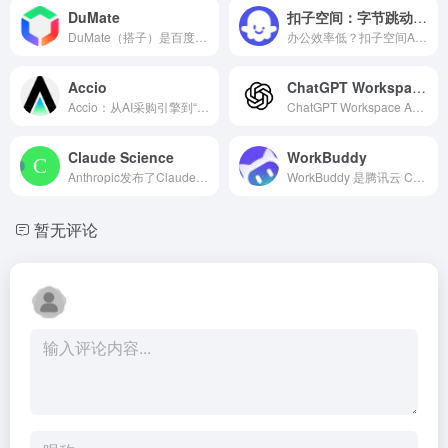
DuMate
扣子空间：字节跳动推出的AI智能体办公助手
DuMate（搭子）是百度智能云推出的国内首个企业级“满血版”OpenClaw桌面智能体，定位为员工的“第二大脑+执行助理”。
办公效率低？扣子空间AI助手支持播客生成、PPT制作、网页开发及报告写作，覆盖科研、商业、舆情等领域的专家 Agent 7x24小时响应，生活工作无缝切换，提升50%效率！
Accio
ChatGPT Workspace Agents
Accio：从AI采购引擎到“智能体商业”的B2B新范式
ChatGPT Workspace Agents是OpenAI于2026年4月22日发布的团队级AI自动化功能，面向ChatGPT Business、Enterprise、Edu及Teachers订阅用户开放研究预览。
Claude Science
WorkBuddy
Anthropic发布了Claude Science，一款面向科研人员的AI工作台应用
WorkBuddy 是腾讯云 CodeBuddy 团队推出的 AI 原生桌面智能体工作台
暂无评论