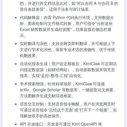
档，并进行跨文档信息比对，如“对比合同 A 与合同 B 的
责任条款差异”，适用于法务与审计场景。
代码解释器：内置 Python 代码执行环境，支持数据分
析、图表绘制与文件格式转换，用户可指令“分析这份
Excel 销售数据并生成柱状图”，结果直接在侧边栏展
示。
实时翻译与润色：支持全网页即时翻译，并可根据上下
文进行学术化润色，保留专业术语的准确性，优于传统
机翻效果。
自动化报表生成：用户设定模板后，KimiClaw 可定期访
问指定数据源（如财经网站），自动抓取数据并填充至
报表，实现“监控-整理-汇报”自动化。
学术搜索增强：针对科研场景，KimiClaw 可连接
arXiv、Google Scholar 等数据库，一键提取论文摘要、
方法图解并生成文献综述框架。
语音交互控制：支持语音指令唤醒，用户在浏览网页时
可通过语音指令“总结这个页面”或“打开下一个链接”，实
现解放双手的高效操作。
API 开放接口：开发者可通过 Kimi OpenAPI 将