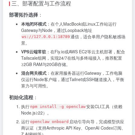
三、部署配置与工作流程
部署拓扑选择
：
本地闭环模式
：在个人MacBook或Linux工作站运行
Gateway与Node，通过Loopback地址
通信，适合单用户隐私敏感场
ws://127.0.0.1:18789
景。
VPS云端常驻
：在Fly.io或AWS EC2等云主机部署，配合
Tailscale组网，实现24/7在线与多终端接入，推荐配置
≥2GB RAM与20GB存储。
混合网关模式
：在家用服务器运行Gateway，工作电脑
仅运行Node客户端，通过Tailnet或SSH隧道接入，平衡
算力与可用性。
初始化流程
：
执行
安装CLI工具（依赖
npm install -g openclaw
Node.js≥22）。
运行
启动引导向导，完成模型供应
openclaw onboard
商认证（支持Anthropic API Key、OpenAI Codex订阅、
Z.AI密钥等）。