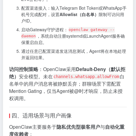
配置渠道接入：输入Telegram Bot Token或WhatsApp手
机号完成配对，设置
Allowlist（白名单）
限制可访问用
户ID。
启动Gateway守护进程：
openclaw gateway --
，系统自动注册systemd或LaunchAgent服务确
daemon
保重启自启。
通过任意已配置渠道发送消息测试，Agent将在本地处理
并返回结果。
访问控制策略
：OpenClaw采用
Default-Deny（默认拒
绝）
安全模型。未在
白
channels.whatsapp.allowFrom
名单中的用户消息将被静默丢弃；群聊场景下需配置
Mention Gating，仅当Agent被@时才响应，防止未授
权调用。
四、适用场景与用户画像
OpenClaw主要服务于
隐私优先型极客用户
与
自动化重
度依赖者
：