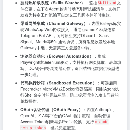
技能热加载系统（Skills Watcher）
：监控
文
SKILL.md
件变更，在下次Agent轮询时动态刷新技能清单，支持开
发者为特定工作流编写自定义工具脚本并即时生效。
渠道网关集成（Channel Gateway）
：内置Baileys库实
现WhatsApp Web协议接入，通过 grammY 框架连接
Telegram Bot API，同时原生支持Discord、Slack、
Signal、Matrix等50+通讯协议，所有消息收发经本地
Gateway中继，无需第三方云服务中转。
浏览器自动化（Browser Automation）
：集成
Playwright或Selenium驱动，支持执行网页抓取、表单填
写、DOM操作等浏览器动作，返回结构化数据供模型进
一步处理。
代码执行沙箱（Sandboxed Execution）
：可选启用
Firecracker MicroVM或Docker容器隔离，限制Agent执
行Shell命令时的系统权限，防止提示词注入攻击导致的
越权操作。
OAuth认证代理（OAuth Proxy）
：内置Anthropic、
OpenAI、Z.AI等平台的OAuth握手流程，自动管理
Access Token刷新与多Profile轮换，支持
claude
一键式凭证配置。
setup-token