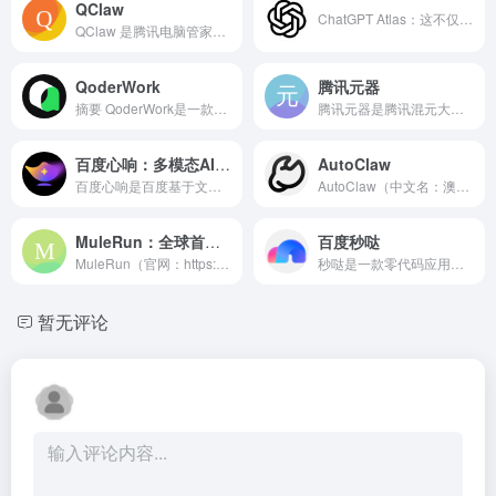
QClaw
ChatGPT Atlas：这不仅仅是浏览器，而是你的AI智能代理？深度解析OpenAI的革命性新作
QClaw 是腾讯电脑管家团队基于开源项目 OpenClaw 打造的本地 AI 助手，主打“微信/QQ 直连 + 本地部署”的远程电脑操控体验。
QoderWork
腾讯元器
摘要 QoderWork是一款基于本地优先架构设计的桌面级通...
腾讯元器是腾讯混元大模型团队推出的智能体开放平台，开发者可以通过插件、知识库、工作流等方式快速、低门槛打造高质量的智能体，支持发布到QQ、微信等平台，同时也支持API调用。
百度心响：多模态AI智能体
AutoClaw
百度心响是百度基于文心一言大模型（4.5-5.0）开发的C端AI助手，集成了智能问答、AI搜索、文档解析、代码生成、图像理解等核心功能。
AutoClaw（中文名：澳龙）是智谱推出的本地化 OpenClaw 一键安装工具
MuleRun：全球首个AI Agent智能体市场
百度秒哒
MuleRun（官网：https://mulerun.com）是全球首个专注于AI智能体（Agent）的市场平台，致力于通过“即插即用”设计和社区驱动模式，让用户快速调用AI工具解决创作、自动化、游戏、办公等多场景问题。
秒哒是一款零代码应用生成平台，无需编程经验，通过自然语言对话式和拖拽式搭建具有完整前后端的应用，一句话生成各类应用，支持生成网站、小程序、H5、小游戏、小工具、轻应用等，提供海量免费模版，24小时在线agent团队，0成本极速上线，无需运维，一人即团队，让每个人都具备程序员能力。
暂无评论