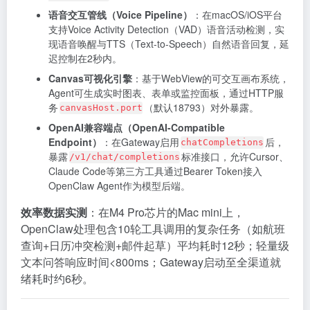
语音交互管线（Voice Pipeline）
：在macOS/iOS平台
支持Voice Activity Detection（VAD）语音活动检测，实
现语音唤醒与TTS（Text-to-Speech）自然语音回复，延
迟控制在2秒内。
Canvas可视化引擎
：基于WebView的可交互画布系统，
Agent可生成实时图表、表单或监控面板，通过HTTP服
务
（默认18793）对外暴露。
canvasHost.port
OpenAI兼容端点（OpenAI-Compatible
Endpoint）
：在Gateway启用
后，
chatCompletions
暴露
标准接口，允许Cursor、
/v1/chat/completions
Claude Code等第三方工具通过Bearer Token接入
OpenClaw Agent作为模型后端。
效率数据实测
：在M4 Pro芯片的Mac mini上，
OpenClaw处理包含10轮工具调用的复杂任务（如航班
查询+日历冲突检测+邮件起草）平均耗时12秒；轻量级
文本问答响应时间<800ms；Gateway启动至全渠道就
绪耗时约6秒。