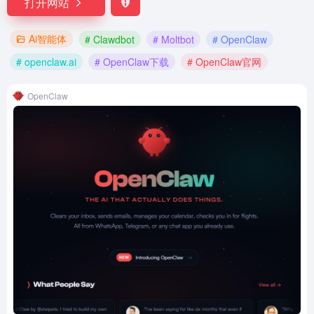
打开网站
Ai智能体
# Clawdbot
# Moltbot
# OpenClaw
# openclaw.ai
# OpenClaw下载
# OpenClaw官网
OpenClaw