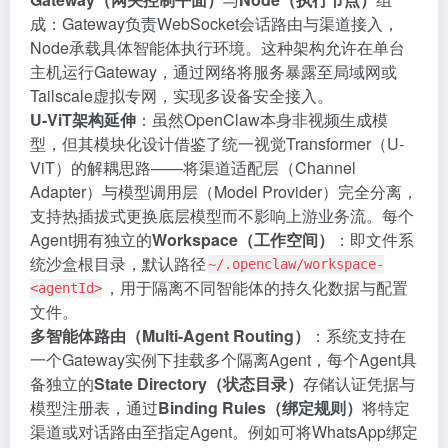
成：Gateway负责WebSocket会话路由与渠道接入，
Node承载具体智能体执行环境。这种架构允许在单台
主机运行Gateway，通过网络将服务暴露至局域网或
Tailscale虚拟专网，实现多设备安全接入。
U-ViT架构延伸
：虽然OpenClaw本身非视频生成模
型，但其模块化设计借鉴了统一视觉Transformer（U-
ViT）的解耦思路——将渠道适配层（Channel
Adapter）与模型调用层（Model Provider）完全分离，
支持热插拔式更换底层模型而不影响上游业务流。每个
Agent拥有独立的
Workspace（工作空间）
：即文件系
统沙盒根目录，默认路径
~/.openclaw/workspace-
，用于隔离不同智能体的持久化数据与配置
<agentId>
文件。
多智能体路由（Multi-Agent Routing）
：系统支持在
一个Gateway实例下挂载多个隔离Agent，每个Agent具
备独立的
State Directory（状态目录）
存储认证凭据与
模型注册表，通过
Binding Rules（绑定规则）
将特定
渠道或对话路由至指定Agent。例如可将WhatsApp绑定