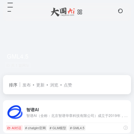
GML4.5
共 1 篇网址
排序
发布
更新
浏览
点赞
智谱AI
智谱AI（全称：北京智谱华章科技有限公司）成立于2019年，由清华大学计算机系知识工程实验室的技术成果转化而来，依托团队在知识智能领域十余年的积累，专注于大规模预训练模型、知识图谱等AI核心技术研发。其核心团队包括CEO张鹏（清华大学计算机系博士）等清华系技术专家。‌‌智谱AI对话官网入口： chatglm.cn
AI对话
# chatglm官网
# GLM模型
# GML4.5