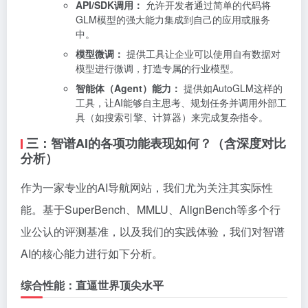
API/SDK调用：
允许开发者通过简单的代码将
GLM模型的强大能力集成到自己的应用或服务
中。
模型微调：
提供工具让企业可以使用自有数据对
模型进行微调，打造专属的行业模型。
智能体（Agent）能力：
提供如AutoGLM这样的
工具，让AI能够自主思考、规划任务并调用外部工
具（如搜索引擎、计算器）来完成复杂指令。
三：智谱AI的各项功能表现如何？（含深度对比
分析）
作为一家专业的AI导航网站，我们尤为关注其实际性
能。基于SuperBench、MMLU、AlignBench等多个行
业公认的评测基准，以及我们的实践体验，我们对智谱
AI的核心能力进行如下分析。
综合性能：直逼世界顶尖水平