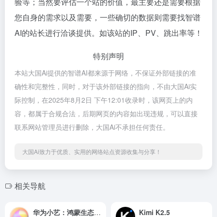
验等；当然要评估一个站的价值，最主要还是需要根据
您自身的需求以及需要，一些确切的数据则需要找智谱
AI的站长进行洽谈提供。如该站的IP、PV、跳出率等！
特别声明
本站大国Ai提供的智谱AI都来源于网络，不保证外部链接的准
确性和完整性，同时，对于该外部链接的指向，不由大国Ai实
际控制，在2025年8月2日 下午12:01收录时，该网页上的内
容，都属于合规合法，后期网页的内容如出现违规，可以直接
联系网站管理员进行删除，大国Ai不承担任何责任。
大国Ai致力于优质、实用的网络站点资源收集与分享！
相关导航
华为小艺：鸿蒙生态下的智能交互革命
Kimi K2.5