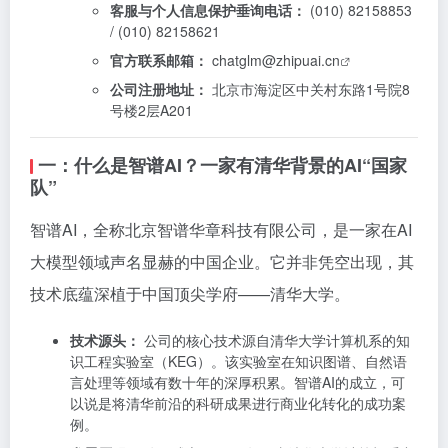
客服与个人信息保护垂询电话：
(010) 82158853
/ (010) 82158621
官方联系邮箱：
chatglm@zhipuai.cn
公司注册地址：
北京市海淀区中关村东路1号院8
号楼2层A201
一：什么是智谱AI？一家有清华背景的AI“国家
队”
智谱AI，全称北京智谱华章科技有限公司，是一家在AI
大模型领域声名显赫的中国企业。它并非凭空出现，其
技术底蕴深植于中国顶尖学府——清华大学。
技术源头：
公司的核心技术源自清华大学计算机系的知
识工程实验室（KEG）。该实验室在知识图谱、自然语
言处理等领域有数十年的深厚积累。智谱AI的成立，可
以说是将清华前沿的科研成果进行商业化转化的成功案
例。