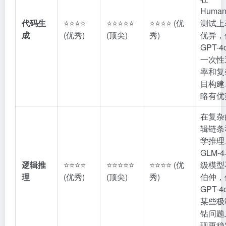
Human
代码生
⭐⭐⭐⭐
⭐⭐⭐⭐⭐
⭐⭐⭐⭐ (优
测试上
成
(优秀)
(顶尖)
秀)
优异，
GPT-4
一次性
率和复
目构建
略有优
在复杂
辑链条
学推理
GLM-
逻辑推
⭐⭐⭐⭐
⭐⭐⭐⭐⭐
⭐⭐⭐⭐ (优
级模型
理
(优秀)
(顶尖)
秀)
伯仲，
GPT-4
某些极
钻问题
现更稳