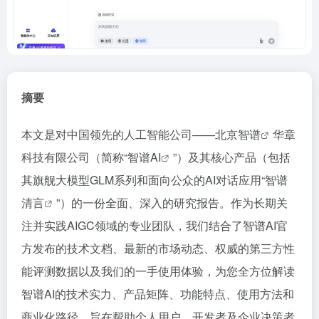
摘要
本文是对中国领先的人工智能公司——北京
智谱
华章
科技有限公司（简称“
智谱AI
”）及其核心产品（包括
其旗舰大模型GLM系列和面向公众的AI对话应用“
智谱
清言
”）的一份全面、深入的研究报告。作为长期关
注并实践AIGC领域的专业团队，我们结合了智谱AI官
方发布的技术文档、最新的市场动态、权威的第三方性
能评测数据以及我们的一手使用体验，为您全方位解读
智谱AI的技术实力、产品矩阵、功能特点、使用方法和
商业化路径。旨在帮助个人用户、开发者及企业决策者