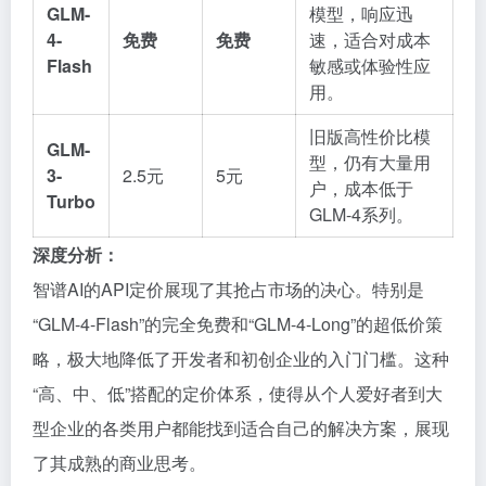
GLM-
模型，响应迅
4-
免费
免费
速，适合对成本
Flash
敏感或体验性应
用。
旧版高性价比模
GLM-
型，仍有大量用
3-
2.5元
5元
户，成本低于
Turbo
GLM-4系列。
深度分析：
智谱AI的API定价展现了其抢占市场的决心。特别是
“GLM-4-Flash”的完全免费和“GLM-4-Long”的超低价策
略，极大地降低了开发者和初创企业的入门门槛。这种
“高、中、低”搭配的定价体系，使得从个人爱好者到大
型企业的各类用户都能找到适合自己的解决方案，展现
了其成熟的商业思考。