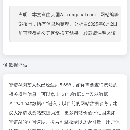
声明：本文章由大国Ai（daguoai.com）网站编辑
部撰写，所有信息均整理、分析自2025年8月2日
前可获得的公开网络搜索结果，转载请注明来源！
数据评估
智谱AI浏览人数已经达到5,688，如你需要查询该站的
相关权重信息，可以点击"
5118数据
""
爱站数据
""
Chinaz数据
"进入；以目前的网站数据参考，建
议大家请以爱站数据为准，更多网站价值评估因素如：
智谱AI的访问速度、搜索引擎收录以及索引量、用户体