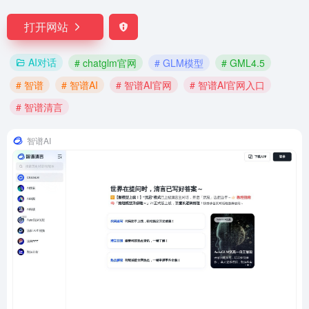
打开网站
AI对话
# chatglm官网
# GLM模型
# GML4.5
# 智谱
# 智谱AI
# 智谱AI官网
# 智谱AI官网入口
# 智谱清言
智谱AI