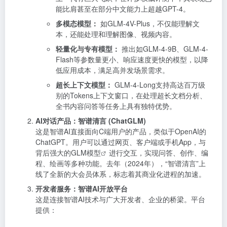
能比肩甚至在部分中文能力上超越GPT-4。
多模态模型：
如GLM-4V-Plus，不仅能理解文
本，还能处理和理解图像、视频内容。
轻量化与专有模型：
推出如GLM-4-9B、GLM-4-
Flash等参数量更小、响应速度更快的模型，以降
低应用成本，满足高并发场景需求。
超长上下文模型：
GLM-4-Long支持高达百万级
别的Tokens上下文窗口，在处理超长文档分析、
全书内容问答等任务上具有独特优势。
AI对话产品：智谱清言 (ChatGLM)
这是智谱AI直接面向C端用户的产品，类似于OpenAI的
ChatGPT。用户可以通过网页、客户端或手机App，与
背后强大的
GLM模型
进行交互，实现问答、创作、编
程、绘画等多种功能。去年（2024年），“智谱清言”上
线了全新的大会员体系，标志着其商业化进程的加速。
开发者服务：智谱AI开放平台
这是连接智谱AI技术与广大开发者、企业的桥梁。平台
提供：