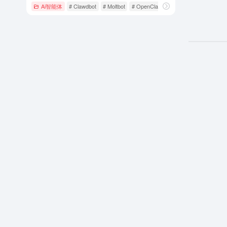
Ai智能体
# Clawdbot
# Moltbot
# OpenClaw