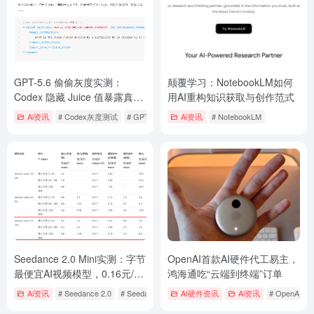
GPT-5.6 偷偷灰度实测：
颠覆学习：NotebookLM如何
Codex 隐藏 Juice 值暴露真
用AI重构知识获取与创作范式
相，128 还是 768 一测便知
Ai资讯
# Codex灰度测试
# GPT-5.6
# GPT-5.6 Sol
Ai资讯
# NotebookLM
Seedance 2.0 Mini实测：字节
OpenAI首款AI硬件代工易主，
最便宜AI视频模型，0.16元/
鸿海通吃“云端到终端”订单
秒，成本直降50%速度翻倍！
Ai资讯
# Seedance 2.0
# Seedance 2.0 Mini
AI硬件资讯
# Seedance 2.0 Mini图生视频定价
Ai资讯
# OpenAIA